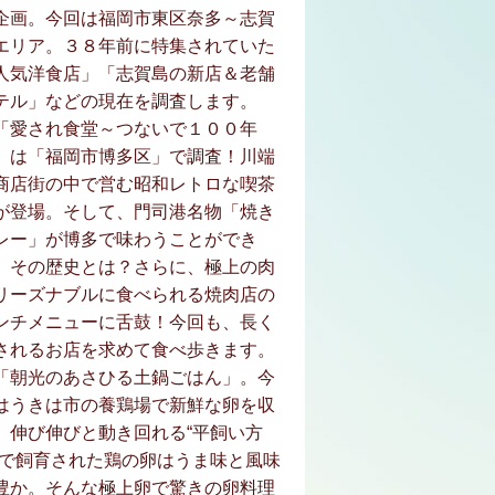
企画。今回は福岡市東区奈多～志賀
エリア。３８年前に特集されていた
人気洋食店」「志賀島の新店＆老舗
テル」などの現在を調査します。
「愛され食堂～つないで１００年
」は「福岡市博多区」で調査！川端
商店街の中で営む昭和レトロな喫茶
が登場。そして、門司港名物「焼き
レー」が博多で味わうことができ
、その歴史とは？さらに、極上の肉
リーズナブルに食べられる焼肉店の
ンチメニューに舌鼓！今回も、長く
されるお店を求めて食べ歩きます。
「朝光のあさひる土鍋ごはん」。今
はうきは市の養鶏場で新鮮な卵を収
。伸び伸びと動き回れる“平飼い方
”で飼育された鶏の卵はうま味と風味
豊か。そんな極上卵で驚きの卵料理