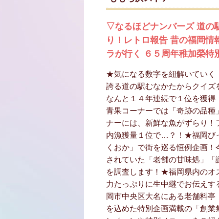
▽なるほどナンバーズ 道の
り！レトロ報告 昔の福岡情
ラが行く ６５周年稚加榮特
★気になる数字を紐解いていく
誇る道の駅むなかたからクイズ
なんと１４年連続で１位を獲得
青果コーナーでは「奇跡の品種
ナーには、新鮮な魚がずらり！
内漁獲量１位で…？！★福岡び
くおか」で街を巡る恒例企画！
されていた「老舗の甘味処」「
を調査します！★福岡県内のオス
力たっぷりに生中継でお伝えす
岡市中央区大名にある老舗料亭
を込めた特別企画満載の「創業