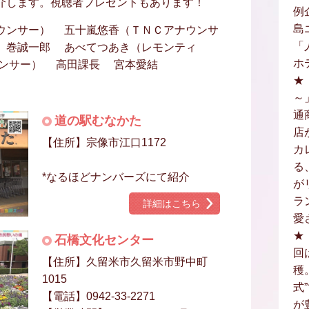
介します。視聴者プレゼントもあります！
例
島
ウンサー） 五十嵐悠香（ＴＮＣアナウンサ
「
巻誠一郎 あべてつあき（レモンティ
ホ
ンサー） 高田課長 宮本愛結
★
～
通
道の駅むなかた
店
【住所】宗像市江口1172
カ
る
*なるほどナンバーズにて紹介
が
ラ
詳細はこちら
愛
★
石橋文化センター
回
【住所】久留米市久留米市野中町
穫
1015
式
【電話】0942-33-2271
が