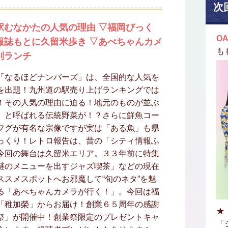
次
駅むなかたの人気の理由 ▽福岡びっく
OA
報誌もとに久留米歩き ▽あべちゃんカメ
も
別ランチ
「なるほどナンバーズ」は、全国的な人気を
を出題！九州道の駅売り上げランキングでは
！その人気の理由に迫る！地元のものが並ぶ
」と呼ばれる伝統野菜が！？さらに鮮魚コー
フグが有名な宗像ですが実は「ある魚」も県
っくり！レトロ報告は、昔の「シティ情報ふ
今回の舞台は久留米エリア。３３年前に特集
謎のメニューを出すジャズ喫茶」などの現在
スメスポットへお邪魔して“旬のネタ”を魅
る「あべちゃんカメラが行く！」。今回は福
「稚加榮」からお届け！創業６５周年の感謝
★
祭」が開催中！創業祭限定のプレゼントキャ
「