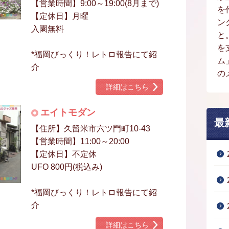
【営業時間】9:00～19:00(8月まで)
を
【定休日】月曜
ン
入園無料
と
を
*福岡びっくり！レトロ報告にて紹
ム
介
の
詳細はこちら
エイトモダン
最
【住所】久留米市六ツ門町10-43
【営業時間】11:00～20:00
【定休日】不定休
UFO 800円(税込み)
*福岡びっくり！レトロ報告にて紹
介
詳細はこちら