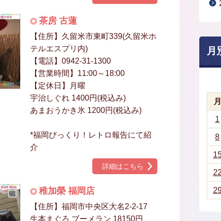
茶房 古蓮
【住所】久留米市東町339(久留米ホ
テルエスプリ内)
月
【電話】0942-31-1300
【営業時間】11:00～18:00
【定休日】月曜
宇治しぐれ 1400円(税込み)
あまおうかき氷 1200円(税込み)
1
*福岡びっくり！レトロ報告にて紹
8
介
1
詳細はこちら
2
稚加榮 福岡店
2
【住所】福岡市中央区大名2-2-17
生本まぐろ ブーメラン 18150円