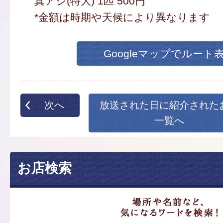
真アジ(特大) 1匹 500円
*金額は時期や天候により異なります
Googleマップでルート
次へ
放送された日に紹介された
一覧へ
お店検索