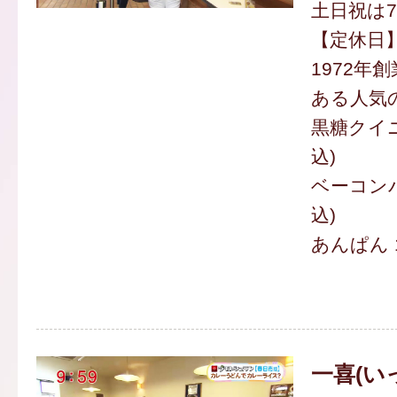
土日祝は7
【定休日
1972年
ある人気
黒糖クイニ
込)
ベーコンバ
込)
あんぱん 1
一喜(い