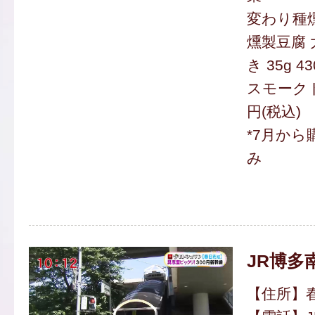
変わり種
燻製豆腐 大
き 35g 4
スモークト
円(税込)
*7月か
み
JR博多
【住所】春