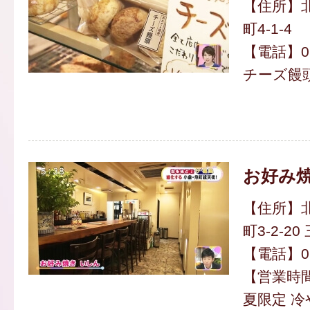
【住所】
町4-1-4
【電話】093
チーズ饅頭 
お好み焼
【住所】
町3-2-2
【電話】093
【営業時間】
夏限定 