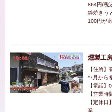
864円(税
絆焼きうど
100円が
燻製工房
【住所】春
*7月から
【電話】092
【営業時間】
【定休日
業