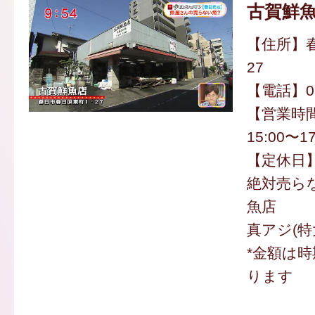
古賀鮮
【住所】春
27
【電話】092
【営業時間
15:00〜17
【定休日
絶対売ら
魚店
真アジ(特大
*金額は
ります