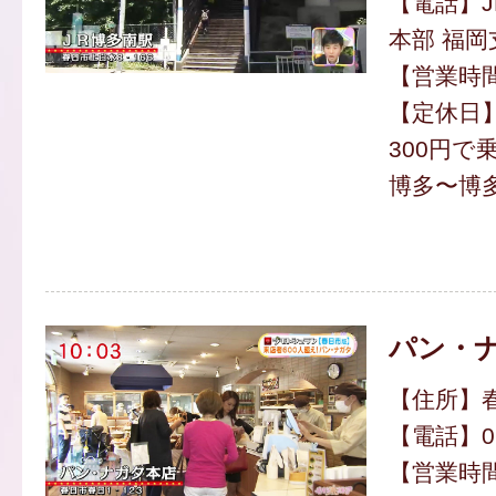
【電話】J
本部 福岡支社
【営業時間】
【定休日
300円で
博多〜博多
パン・
【住所】春
【電話】092
【営業時間】