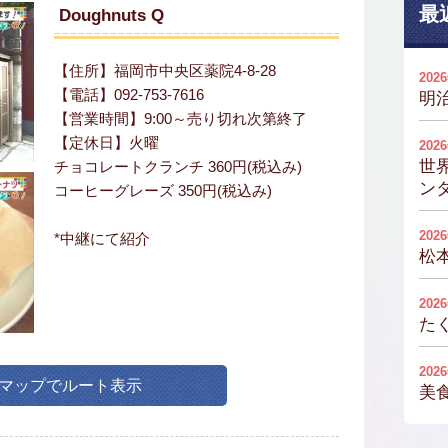
最
Doughnuts Q
【住所】福岡市中央区薬院4-8-28
202
【電話】092-753-7616
明
【営業時間】9:00～売り切れ次第終了
【定休日】火曜
202
世
チョコレートクランチ 360円(税込み)
ンタ
コーヒーグレーズ 350円(税込み)
202
*中継にて紹介
松
202
た
202
leマップでルート表示
美