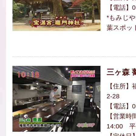
【電話】092
*もみじ
葉スポッ
三ヶ森 
【住所】福
2-28
【電話】092
【営業時間
14:00 平