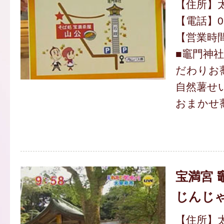
【住所】
【電話】092
【営業時間】
■竈門神
だわりお
自然薯せい
おまかせ蕎
宝満宮 
じんじ
【住所】太