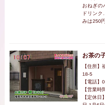
おねぎの
ドリンク…
みは250
お茶の子
【住所】福
18-5
【電話】090
【営業時間】
【定休日】
日-1月6