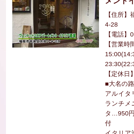
メント
【住所】福
4-28
【電話】092
【営業時間
15:00(14
23:30(22:
【定休日
■大名の
アルイタ
ランチメ
タ…950
付
イタリア