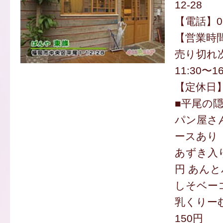
12-28
【電話】092
【営業時間】
売り切れ
11:30〜16
【定休日】
■平尾の
パン屋さ
ースあり
あずき入
円 あんと
しそベーコ
乳くりー
150円