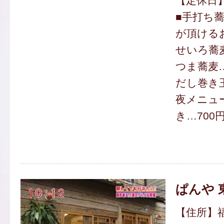
【定休日
■手打ち
が頂ける
せいろ蕎麦
つま蕎麦…
だし巻き玉
夜メニュ
き…700
ぱんや 
【住所】福