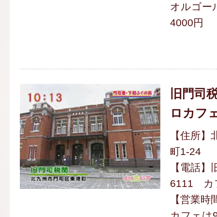
オルゴール
4000円
旧門司税
ロカフ
【住所】
町1-24
【電話】旧門
6111 カフ
【営業時間】
カフェは9