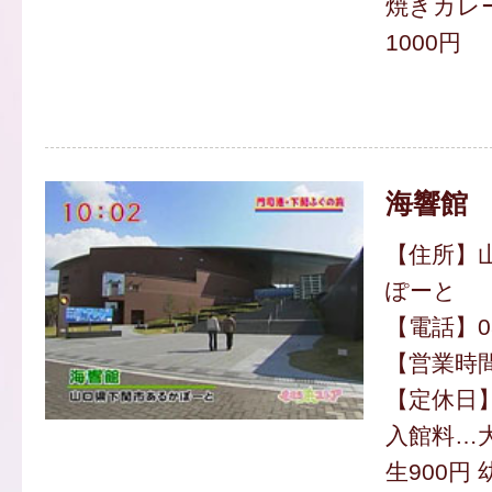
焼きカレー
1000円
海響館
【住所】
ぽーと
【電話】083
【営業時間】
【定休日
入館料…大
生900円 