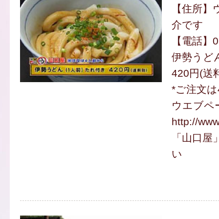
【住所】
介です
【電話】059
伊勢うどん
420円(送
*ご注文は
ウエブペ
http://www
「山口屋
い