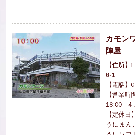
カモンワ
陣屋
【住所】
6-1
【電話】083
【営業時間】
18:00 4-
【定休日
うにまん…
うにソフト