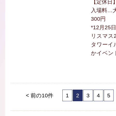
【定休日
入場料…大
300円
*12月2
リスマス2
タワーイ
かイベン
< 前の10件
1
2
3
4
5