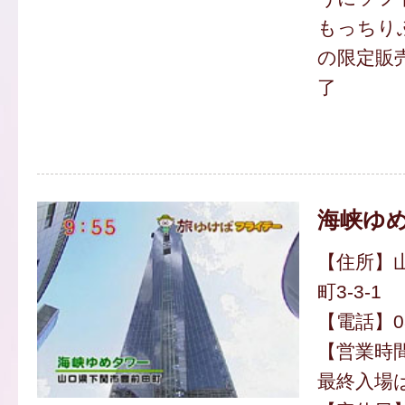
もっちりふ
の限定販
了
海峡ゆ
【住所】
町3-3-1
【電話】083
【営業時間】
最終入場は2