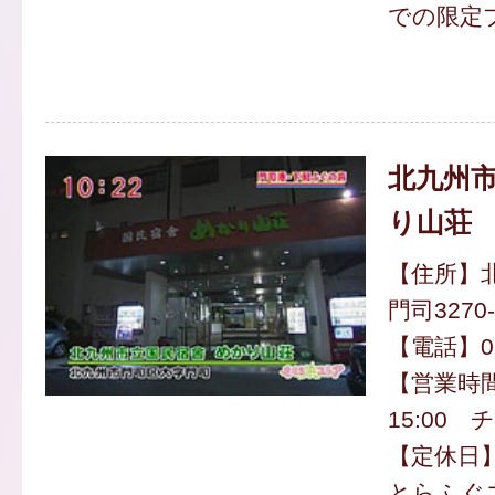
での限定
北九州市
り山荘
【住所】
門司3270-
【電話】093
【営業時
15:00 
【定休日
とらふぐ