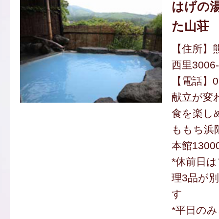
はげの湯
た山荘
【住所】
西里3006-
【電話】050
献立が変
食を楽し
ももち浜限
本館1300
*休前日は
理3品が
す
*平日のみ