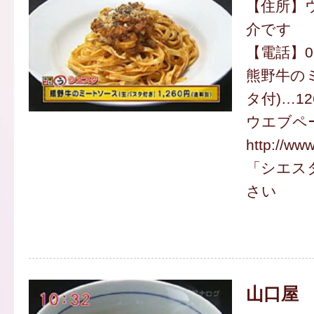
【住所】
介です
【電話】073
熊野牛の
タ付)…12
ウエブペ
http://ww
「シエス
さい
山口屋