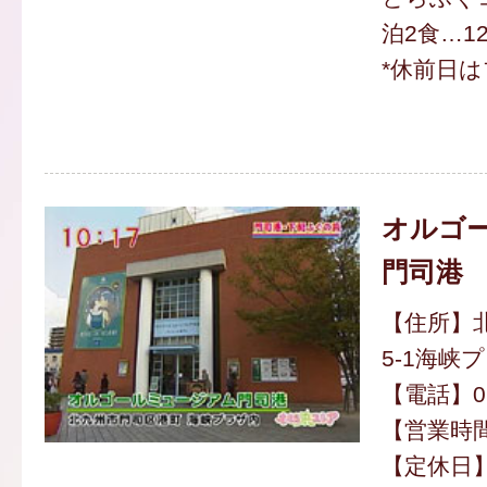
泊2食…12
*休前日は
オルゴ
門司港
【住所】
5-1海峡
【電話】093
【営業時間】
【定休日