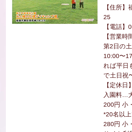
【住所】福
25
【電話】092
【営業時間
第2日の
10:00〜
れば平日
で土日祝〜1
【定休日
入園料…大
200円 
*20名以
280円 