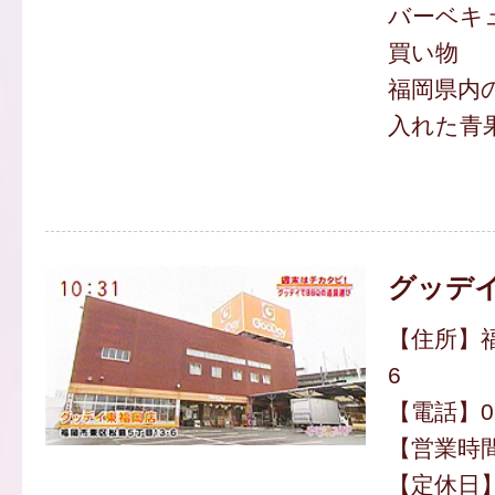
バーベキ
買い物
福岡県内
入れた青
グッデイ
【住所】福
6
【電話】092
【営業時間】
【定休日