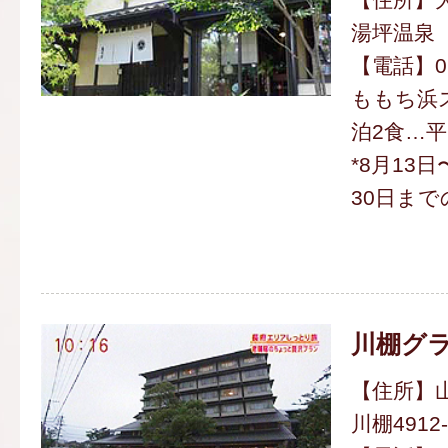
湯坪温泉
【電話】097
ももち浜
泊2食…平
*8月13
30日ま
川棚グ
【住所】
川棚4912-