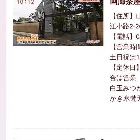
画廊茶屋
【住所】
江小路2-2
【電話】083
【営業時間】
土日祝は1
【定休日
合は営業
白玉みつか
かき氷梵天