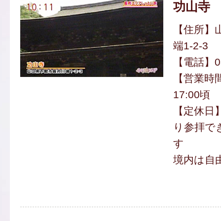
功山寺
【住所】
端1-2-3
【電話】083
【営業時間
17:00頃
【定休日
り参拝で
す
境内は自