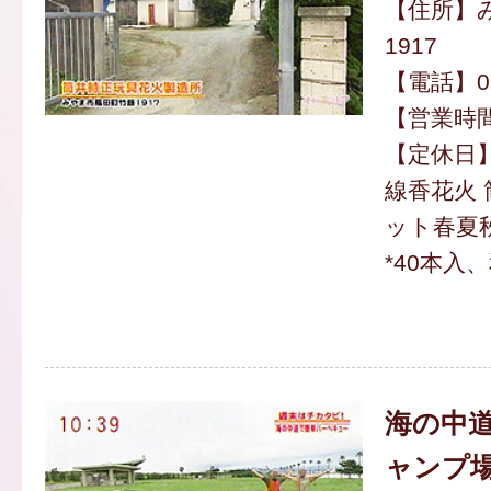
【住所】
1917
【電話】094
【営業時間】
【定休日
線香花火 
ット春夏秋
*40本入
海の中道
ャンプ