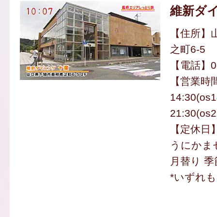
維新ダイ
【住所】
之町6-5
【電話】083
【営業時間
14:30(os
21:30(os2
【定休日
うにかまセ
月替り 季
*いずれ