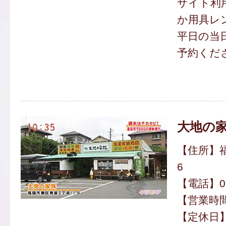
サイト利用
か用具レ
平日の当
予約くだ
大地の
【住所】福
6
【電話】092
【営業時間】
【定休日