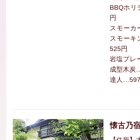
BBQホリ
円
スモーカー
スモーキ
525円
岩塩プレー
成型木炭…2
達人…59
懐古乃宿
【住所】