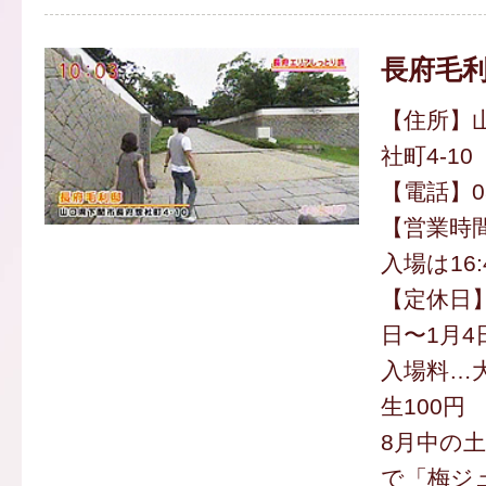
長府毛
【住所】
社町4-10
【電話】083
【営業時間】
入場は16:
【定休日】
日〜1月4
入場料…大
生100円
8月中の土
で「梅ジ