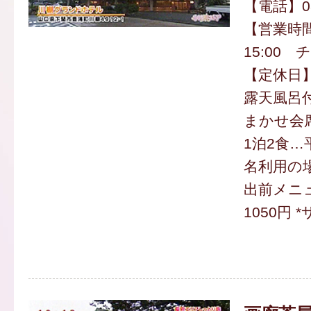
【電話】083
【営業時
15:00 
【定休日
露天風呂
まかせ会
1泊2食…平
名利用の
出前メニ
1050円