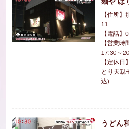
麺や ほ
【住所】那
11
【電話】092
【営業時間
17:30～20
【定休日
とり天親子
込)
うどん和