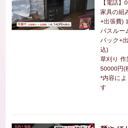
【電話】092
家具の組み
+出張費) 
バスルーム
パック+出張
込)
草刈り 作
50000円(
*内容に
す