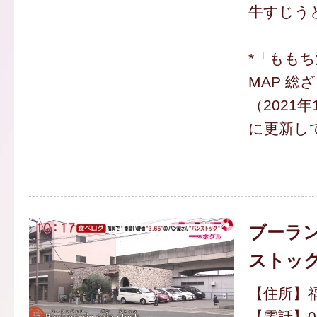
牛すじうど
*「もも
MAP 総
（2021
に更新し
ブーラン
ストッ
【住所】福
【電話】092