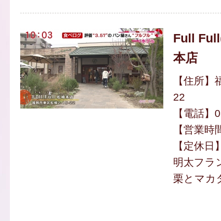
Full F
本店
【住所】福
22
【電話】092
【営業時間】
【定休日
明太フラン
栗とマカダ