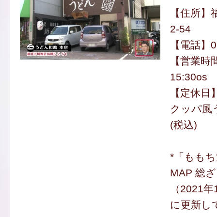
【住所】福
2-54
【電話】092
【営業時間
15:30os 
【定休日
クッパ風う
(税込)
*「もも
MAP 総
（2021
に更新し