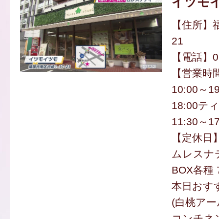
イツモ
【住所】福
21
【電話】092
【営業時
10:00～1
18:00
11:30～17
【定休日
ムレスナ
BOX各種 
本日おす
(白桃アー
コンチネ