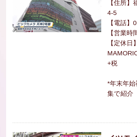
【住所】福
4-5
【電話】092
【営業時間】
【定休日
MAMORI
+税
*年末年
集で紹介