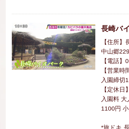
長崎バ
【住所】
中山郷229
【電話】095
【営業時間】
入園締切16
【定休日
入園料 大
1100円 
*旅ドキ 