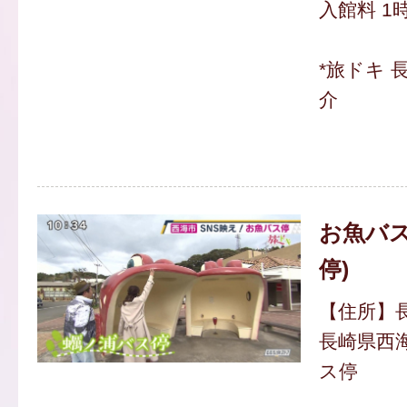
入館料 1時
*旅ドキ 
介
お魚バス
停)
【住所】
長崎県西
ス停