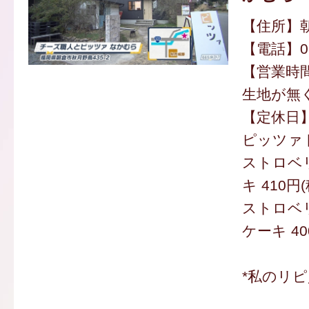
【住所】朝
【電話】094
【営業時間】
生地が無
【定休日
ピッツァト
ストロベ
キ 410円
ストロベ
ケーキ 40
*私のリ