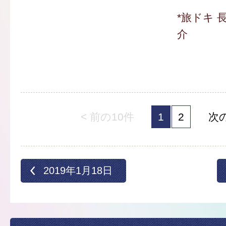
*旅ドキ 
介
< 前の10件
1
2
次の
2019年1月18日