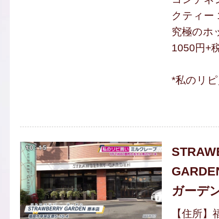
クティー 
究極のホッ
1050円+
*私のリ
STRAW
GARD
ガーデン
【住所】福