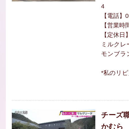
4
【電話】092
【営業時間】
【定休日
ミルクレー
モンブラン
*私のリ
チーズ
かむら