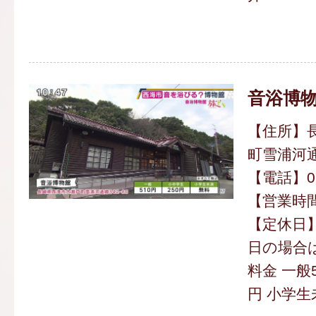
音浴博
【住所】
町雪浦河通郷
【電話】095
【営業時間】
【定休日】
日の場合
料金 一般5
円 小学生