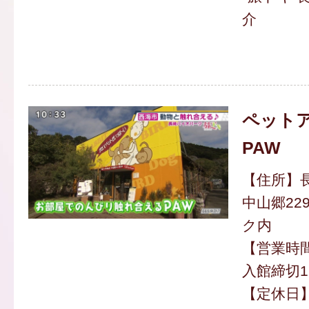
介
ペット
PAW
【住所】
中山郷22
ク内
【営業時間】
入館締切16
【定休日