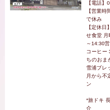
【電話】095
【営業時間
で休み
【定休日
せ食堂 月
～14:30
コーヒー 3
ちのおま
雪浦ブレッ
月から不定
ン
*旅ドキ 
介