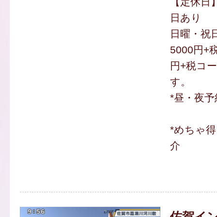
【定休日】
日あり
日曜・祝
5000円+
円+税コ
す。
*昼・夜予
*めちゃ
介
佐賀イ