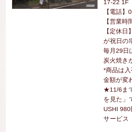
17-22 1F
【電話】092
【営業時間】
【定休日】
が祝日の
毎月29日
炭火焼き
*商品は
金額が変
★11/6
を見た」で
USHI 9
サービス