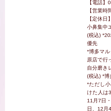
【電話】092
【営業時間】
【定休日
小鼻集中エ
(税込) *
優先
*博多マ
原店で行
自分磨きレ
(税込) 
*ただし
けた人は
11月7日・
日、12月