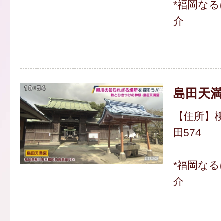
*福岡な
介
島田天
【住所】
田574
*福岡な
介