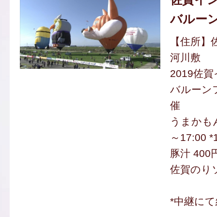
バルー
【住所】
河川敷
2019佐
バルーンフ
催
うまかもん
～17:00 
豚汁 400
佐賀のりソ
*中継にて