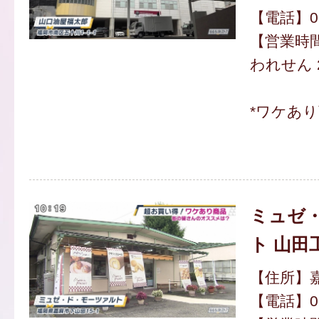
【電話】092
【営業時間】
われせん 2
*ワケあ
ミュゼ
ト 山田
【住所】嘉
【電話】094