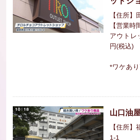
ットシ
【住所】田
【営業時間】
アウトレッ
円(税込)
*ワケあ
山口油屋
【住所】福
1-1