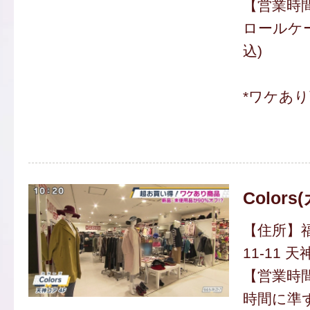
【営業時間】
ロールケー
込)
*ワケあ
Color
【住所】福
11-11 
【営業時
時間に準