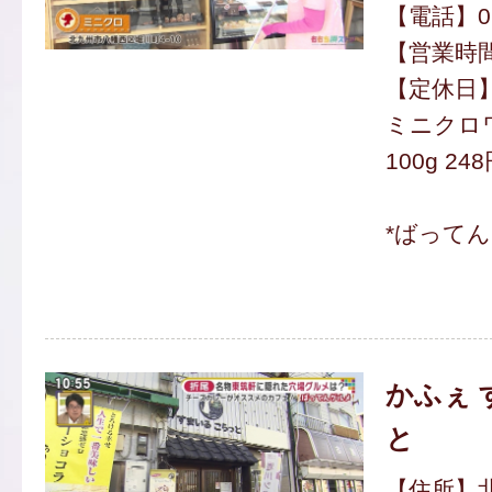
【電話】093
【営業時間】
【定休日
ミニクロ
100g 24
*ばって
かふぇ 
と
【住所】