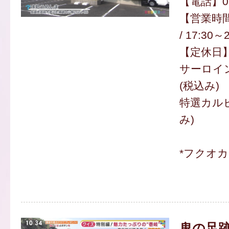
【電話】092
【営業時間】
/ 17:30～
【定休日
サーロイン
(税込み)
特選カルビ
み)
*フクオ
鬼の足