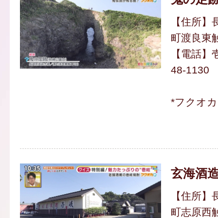
【住所】
町渡良東触
【電話】壱
48-1130
*フクオ
玄海酒
【住所】
町志原西触5