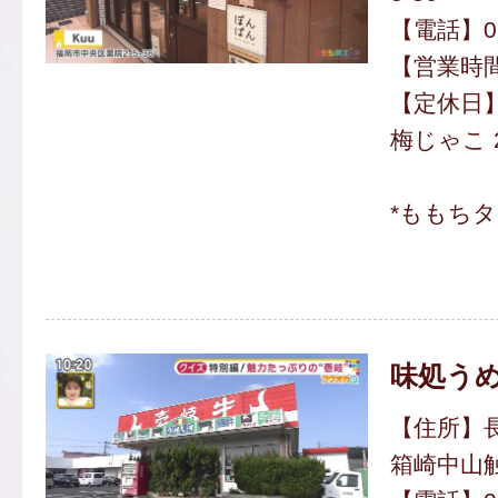
【電話】092
【営業時間】
【定休日
梅じゃこ 
*ももち
味処う
【住所】
箱崎中山触2