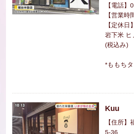
【電話】093
【営業時間】
【定休日
岩下米 ヒノ
(税込み)
*ももち
Kuu
【住所】福
5-36