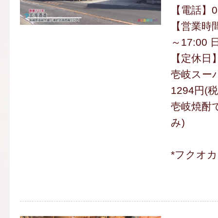
【電話】092
【営業時間
～17:00 
【定休日
壱岐スー
1294円(
壱岐焼酎で
み)
*フクオ