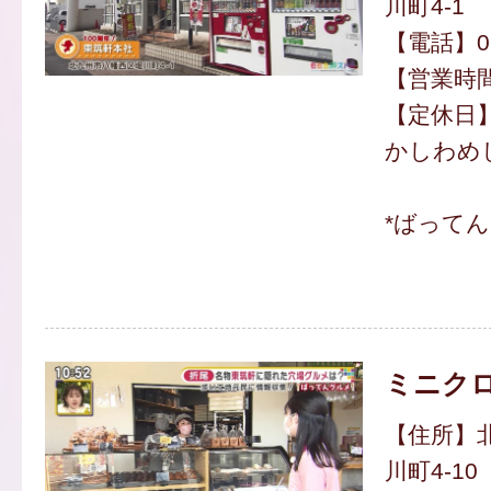
川町4-1
【電話】093
【営業時間】
【定休日
かしわめし(
*ばって
ミニク
【住所】
川町4-10