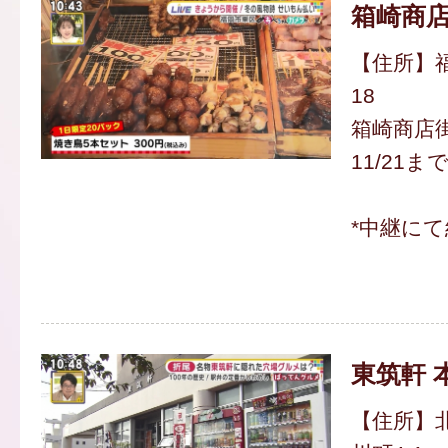
箱崎商
【住所】福
18
箱崎商店
11/21ま
*中継にて
東筑軒 
【住所】