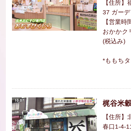
【住所】福
37 ガー
【営業時間】
おかかクリ
(税込み)
*ももち
梶谷米
【住所】
春口1-4-1