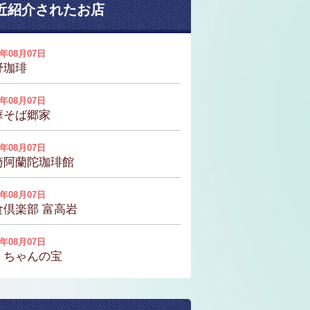
近紹介されたお店
6年08月07日
野珈琲
6年08月07日
華そば郷家
6年08月07日
崎阿蘭陀珈琲館
6年08月07日
食倶楽部 富高岩
6年08月07日
くちゃんの宝