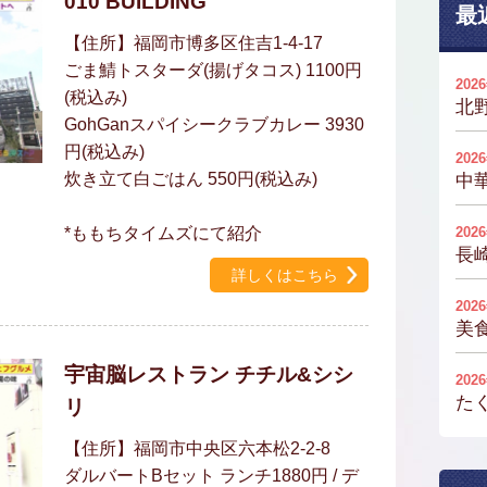
010 BUILDING
最
【住所】福岡市博多区住吉1-4-17
ごま鯖トスターダ(揚げタコス) 1100円
202
(税込み)
北
GohGanスパイシークラブカレー 3930
円(税込み)
202
炊き立て白ごはん 550円(税込み)
中
*ももちタイムズにて紹介
202
長
詳しくはこちら
202
美
宇宙脳レストラン チチル&シシ
202
た
リ
【住所】福岡市中央区六本松2-2-8
ダルバートBセット ランチ1880円 / デ