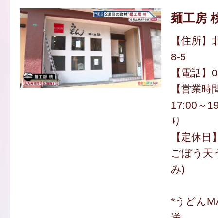
麺工房 
【住所】
8-5
【電話】093
【営業時間】
17:00～
り
【定休日
ごぼう天う
み)
*うどんM
送