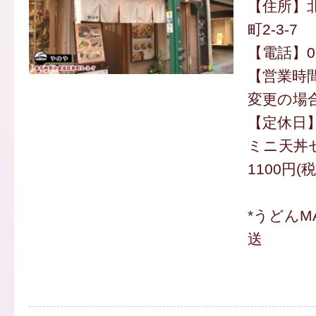
【住所】
町2-3-7
【電話】093
【営業時間】
変更の場
【定休日
ミニ天丼
1100円(
*うどんM
送