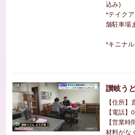
込み)
*テイク
舗駐車場
*キニナ
讃岐うど
【住所】直
【電話】094
【営業時間】
材料がな