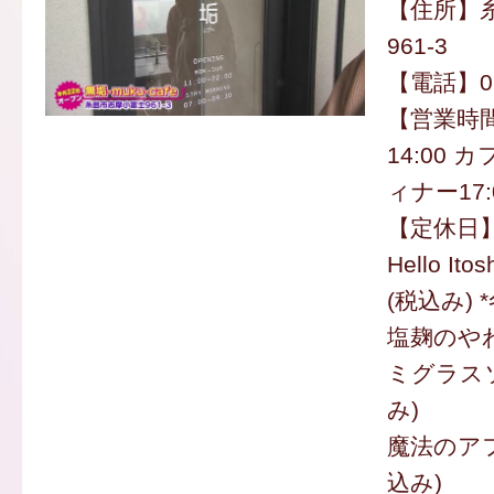
【住所】
961-3
【電話】092
【営業時間
14:00 カ
ィナー17:0
【定休日
Hello It
(税込み)
塩麹のや
ミグラスソ
み)
魔法のアフ
込み)