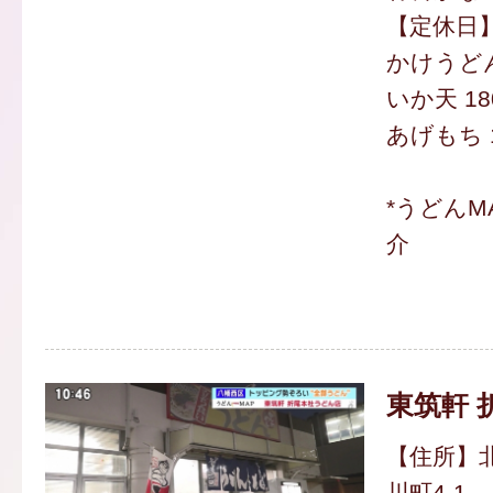
【定休日
かけうどん
いか天 18
あげもち 
*うどんM
介
東筑軒 
【住所】
川町4-1