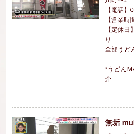
【電話】093
【営業時間】
【定休日
り
全部うどん
*うどんM
介
無垢 muk