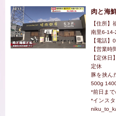
肉と海
【住所】
南里6-14-
【電話】092
【営業時間】
【定休日
定休
豚を挟ん
500g 14
*前日ま
*インスタ
niku_to_k