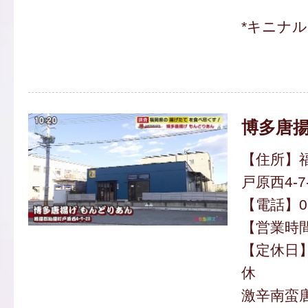
*キニナ
博多唐
【住所】
戸原西4-7
【電話】080
【営業時間】
【定休日
休
激辛南蛮唐