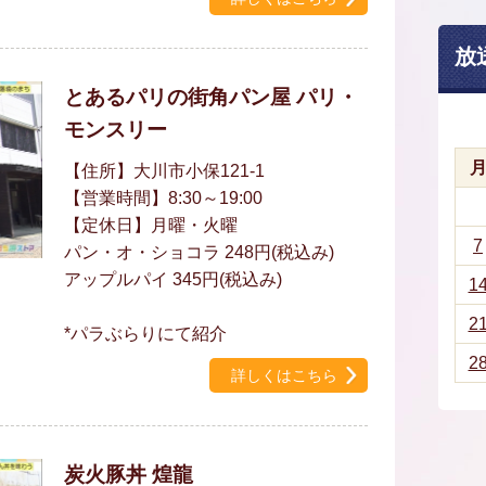
放
とあるパリの街角パン屋 パリ・
モンスリー
【住所】大川市小保121-1
【営業時間】8:30～19:00
【定休日】月曜・火曜
7
パン・オ・ショコラ 248円(税込み)
アップルパイ 345円(税込み)
1
2
*パラぶらりにて紹介
2
詳しくはこちら
炭火豚丼 煌龍