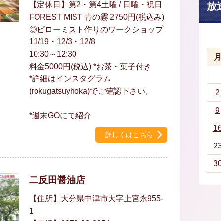
【定休日】第2・第4土曜 / 日曜・祝日
放
FOREST MIST 青の霧 2750円(税込み)
◎ピローミスト作りのワークショップ
11/19・12/3・12/8
10:30～12:30
料金5000円(税込) *お茶・菓子付き
*詳細はインスタグラム
(rokugatsuyhoka)でご確認下さい。
2
9
*週末GOにて紹介
1
詳しくはこちら
2
3
二反田醤油店
【住所】大分県中津市大字上宮永955-
1