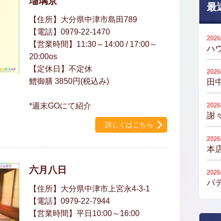
瑠璃京
最
【住所】大分県中津市島田789
【電話】0979-22-1470
202
【営業時間】11:30～14:00 / 17:00～
ハ
20:00os
【定休日】不定休
202
鱧御膳 3850円(税込み)
田
*週末GOにて紹介
202
謝
詳しくはこちら
202
本
六月八日
202
パ
【住所】大分県中津市上宮永4-3-1
【電話】0979-22-7944
【営業時間】平日10:00～16:00