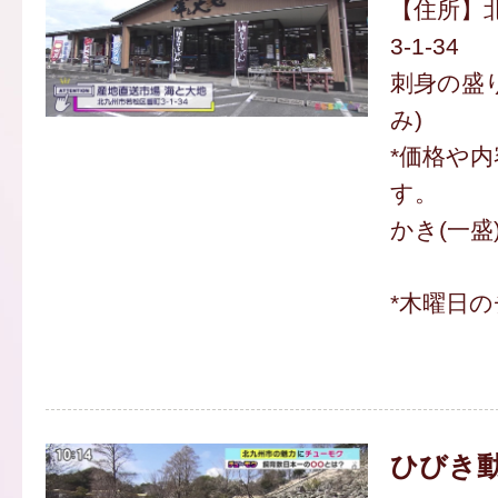
【住所】
3-1-34
刺身の盛り
み)
*価格や
す。
かき(一盛)
*木曜日
ひびき