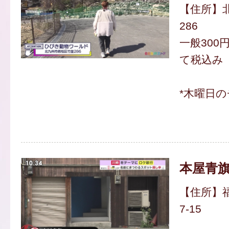
【住所】
286
一般300円
て税込み
*木曜日
本屋青
【住所】福
7-15