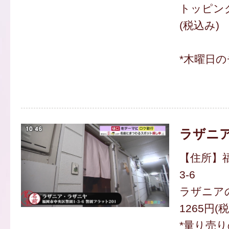
トッピング
(税込み)
*木曜日
ラザニ
【住所】福
3-6
ラザニア
1265円(
*量り売