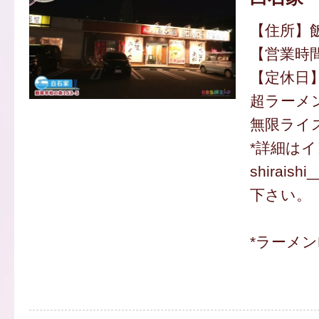
【住所】飯
【営業時間】
【定休日
超ラーメン
無限ライス
*詳細は
shiraish
下さい。
*ラーメン