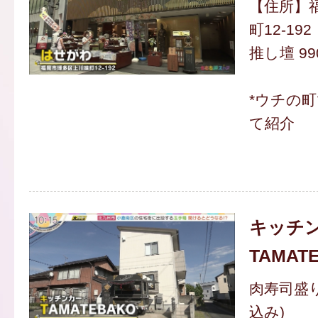
【住所】
町12-192
推し壇 99
*ウチの
て紹介
キッチ
TAMAT
肉寿司盛り
込み)