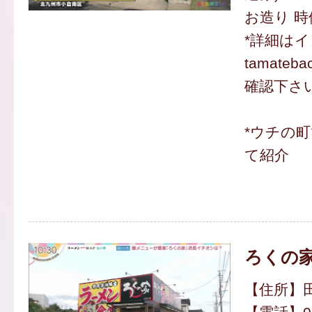
お造り 時
*詳細は
tamateba
確認下さ
*ウチの
て紹介
ろくの家
【住所】田