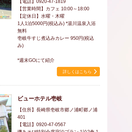
【電話】0920-47-1819
【営業時間】カフェ 10:00～18:00
【定休日】水曜・木曜
1人1泊5000円(税込み) *湯川温泉入浴
無料
壱岐牛すじ煮込みカレー 950円(税込
み)
*週末GOにて紹介
詳しくはこちら
ビューホテル壱岐
【住所】長崎県壱岐市郷ノ浦町郷ノ浦
401
【電話】0920-47-0567
磯あそび特別会席宿泊プラン 1泊2食 1