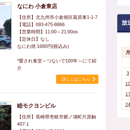
なにわ 小倉東店
【住所】北九州市小倉南区葛原東1-1-7
放
【電話】093-475-8866
【営業時間】11:00～21:00os
【定休日】なし
なにわ焼 1680円(税込み)
*愛され食堂～つないで100年～にて紹
介
3
詳しくはこちら
1
1
2
睦モクヨンビル
【住所】長崎県壱岐市郷ノ浦町片原触
407-1