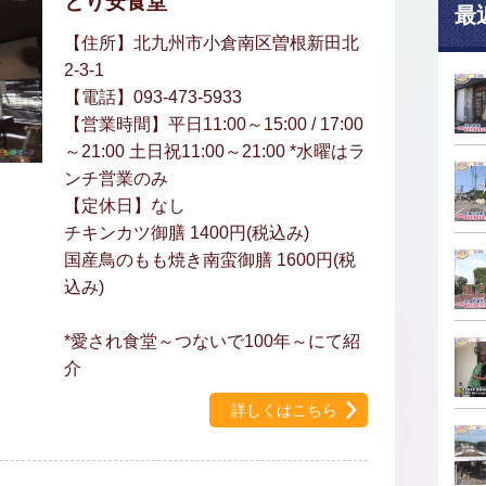
とり安食堂
最
【住所】北九州市小倉南区曽根新田北
2-3-1
【電話】093-473-5933
【営業時間】平日11:00～15:00 / 17:00
～21:00 土日祝11:00～21:00 *水曜はラ
ンチ営業のみ
【定休日】なし
チキンカツ御膳 1400円(税込み)
国産鳥のもも焼き南蛮御膳 1600円(税
込み)
*愛され食堂～つないで100年～にて紹
介
詳しくはこちら