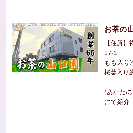
お茶の
【住所】福
17-1
もも入り冷
桜葉入り緑
*あなた
にて紹介