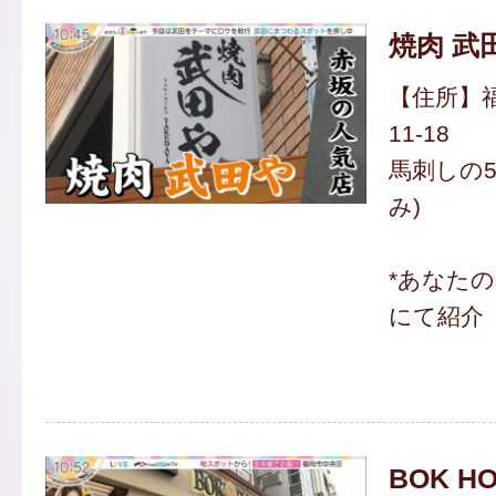
焼肉 武
【住所】福
11-18
馬刺しの5
み)
*あなた
にて紹介
BOK H