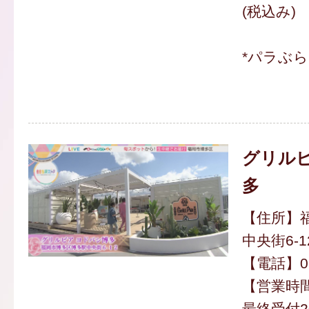
(税込み)
*パラぶ
グリルピ
多
【住所】
中央街6-1
【電話】070
【営業時間】
最終受付20