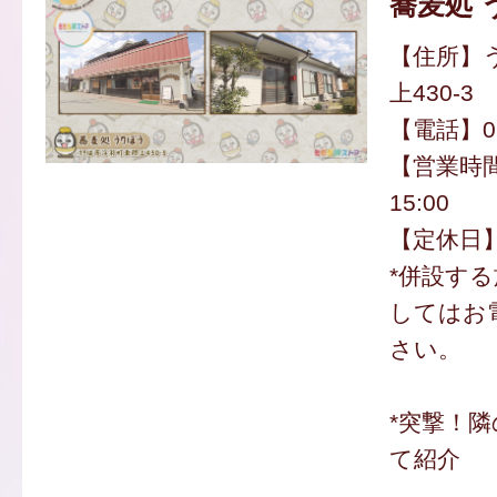
蕎麦処 
【住所】
上430-3
【電話】090
【営業時間
15:00
【定休日
*併設す
してはお
さい。
*突撃！
て紹介