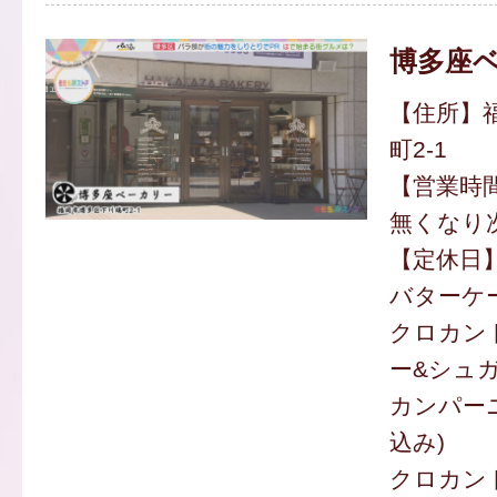
博多座
【住所】
町2-1
【営業時間
無くなり
【定休日
バターケー
クロカン
ー&シュガ
カンパーニ
込み)
クロカント