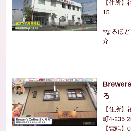
【住所】福
15
*なるほ
介
Brewer
ろ
【住所】
町4-235 2
【電話】092