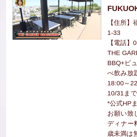
FUKUO
【住所】福
1-33
【電話】092
THE GAR
BBQ+ビ
べ飲み放題
18:00～2
10/31ま
*公式H
お願い致
ディナー料
歳未満は無