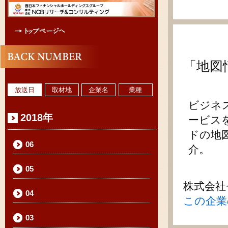
「地図
放送日
取材地
企業名
業種
ビジネ
2018年
ービス
ドの地
06
介。
05
株式会社
04
この企業
03