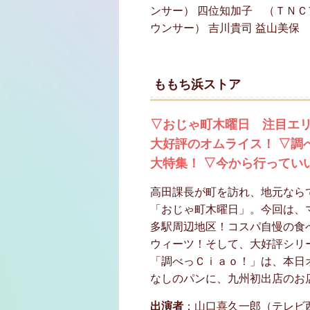
ンサー） 四位知加子 （ＴＮＣ
ウンサー） 吉川貴司 益山美
ももち浜ストア
▽おじゃ町木曜日 注目エリ
大好評のオムライス！ ▽調
大特集！ ▽今から行ってい
高田課長が町を訪れ、地元なら
「おじゃ町木曜日」。今回は、
多駅周辺地区！コスパ自慢の食
ウィーツ！そして、大好評シリ
「調べっＣｉａｏ！」は、本日
なしのパンに、九州初出店のお
出演者
：山口喜久一郎（テレビ