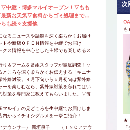
次
！▽中継・博多マルイオープン！▽もも
▽最新お天気▽食料からゴミ処理まで…
OA
からも続々支援他
も
になるニュースや話題を深く柔らかくお届け
ントや新店ＯＰＥＮ情報を中継でお届け
ークス情報を中心とした主婦でも楽しめるス
行り＆ブームを番組スタッフが徹底調査！▽
るところを深く柔らかくお伝えする「キニナ
紫外線対策。４月下旬から５月初旬は紫外線
ャーを楽しむなら、紫外線対策を忘れてはい
の対策を専門家に教えてもらいました。▽毎
多マルイ」の見どころを生中継でお届けしま
店内からイチオシグルメを一挙ご紹介！
★
アナウンサー） 新垣泉子 （ＴＮＣアナウ
「