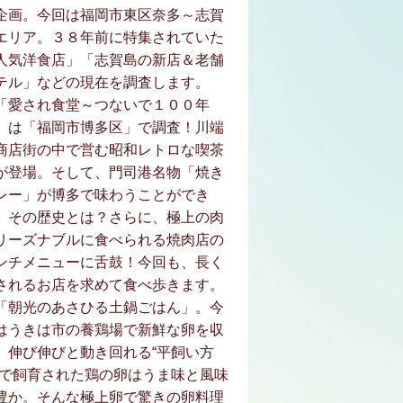
企画。今回は福岡市東区奈多～志賀
エリア。３８年前に特集されていた
人気洋食店」「志賀島の新店＆老舗
テル」などの現在を調査します。
「愛され食堂～つないで１００年
」は「福岡市博多区」で調査！川端
商店街の中で営む昭和レトロな喫茶
が登場。そして、門司港名物「焼き
レー」が博多で味わうことができ
、その歴史とは？さらに、極上の肉
リーズナブルに食べられる焼肉店の
ンチメニューに舌鼓！今回も、長く
されるお店を求めて食べ歩きます。
「朝光のあさひる土鍋ごはん」。今
はうきは市の養鶏場で新鮮な卵を収
。伸び伸びと動き回れる“平飼い方
”で飼育された鶏の卵はうま味と風味
豊か。そんな極上卵で驚きの卵料理