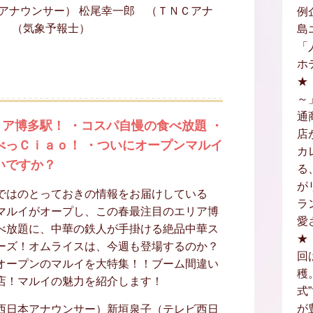
アナウンサー） 松尾幸一郎 （ＴＮＣアナ
例
保 （気象予報士）
島
「
ホ
★
～
通
ア博多駅！ ・コスパ自慢の食べ放題 ・
店
べっＣｉａｏ！ ・ついにオープンマルイ
カ
いですか？
る
が
ではのとっておきの情報をお届けしている
ラ
マルイがオープし、この春最注目のエリア博
愛
べ放題に、中華の鉄人が手掛ける絶品中華ス
★
ーズ！オムライスは、今週も登場するのか？
回
オープンのマルイを大特集！！ブーム間違い
穫
店！マルイの魅力を紹介します！
式
が
西日本アナウンサー）新垣泉子（テレビ西日