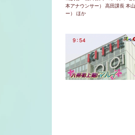
本アナウンサー） 高田課長 本
ー） ほか