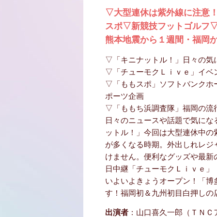
▽大型連休は紫外線に注意
スポ▽新競技フットゴルフ
熊本地震から１週間・福岡
▽「キニナットル！」日々の気
▽「チューモクＬｉｖｅ」イベ
▽「ももスポ」ソフトバンクホ
ポーツ企画
▽「ももち浜調査隊」福岡の流
日々のニュースや話題で気にな
ットル！」今回は大型連休中の
が多くなる時期。外出しれレジ
けません。便利なグッズや最新
日中継「チューモクＬｉｖｅ」
いよいよきょうオープン！「博
す！福岡初＆九州初目白押しの
出演者
：山口喜久一郎（ＴＮＣ