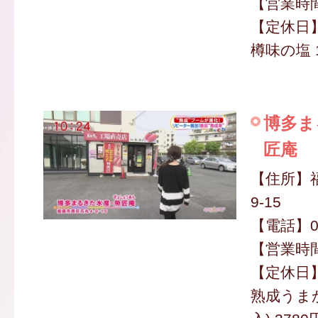
【営業時間】
【定休日
樽味の塩 1
博多ま
匠庵
【住所】
9-15
【電話】09
【営業時間】
【定休日
熟成うまか