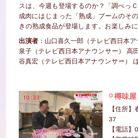
スは、今週も登場するのか？「調べっＣ
成肉にはじまった「熟成」ブームのその
きの熟成食品が登場します。お楽しみ
出演者
：山口喜久一郎（テレビ西日本ア
泉子（テレビ西日本アナウンサー） 高田
谷真宏（テレビ西日本アナウンサー） 
樽味屋
【住所】
37
【電話】01