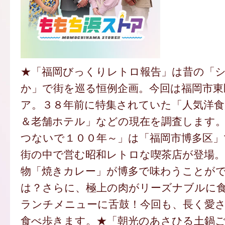
★「福岡びっくりレトロ報告」は昔の「
か」で街を巡る恒例企画。今回は福岡市東
ア。３８年前に特集されていた「人気洋食
＆老舗ホテル」などの現在を調査します
つないで１００年～」は「福岡市博多区」
街の中で営む昭和レトロな喫茶店が登場。
物「焼きカレー」が博多で味わうことが
は？さらに、極上の肉がリーズナブルに
ランチメニューに舌鼓！今回も、長く愛
食べ歩きます。★「朝光のあさひる土鍋