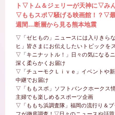
ト▽トム＆ジェリーが天神に▽み
▽ももスポ▽騒げる映画館！？▽
週間…断層から見る熊本地震
▽「ゼヒもの」ニュースには入りきら
ヒ」皆さまにお伝えしたいトピックを
▽「キニナットル！」日々の気になる
深く柔らかくお届け
▽「チューモクＬｉｖｅ」イベントや新
中継でお届け
▽「ももスポ」ソフトバンクホークス
主婦でも楽しめるスポーツ企画
▽「ももち浜調査隊」福岡の流行り＆ブ
フが徹底調査！▽日々のニュースや話