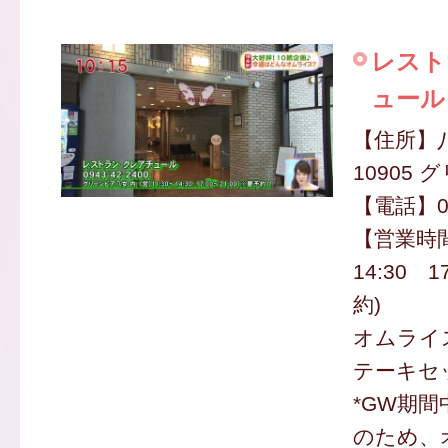
レスト
ュール
【住所】
10905
【電話】09
【営業時間
14:30 1
約)
オムライ
テーキセッ
*GW期
のため、