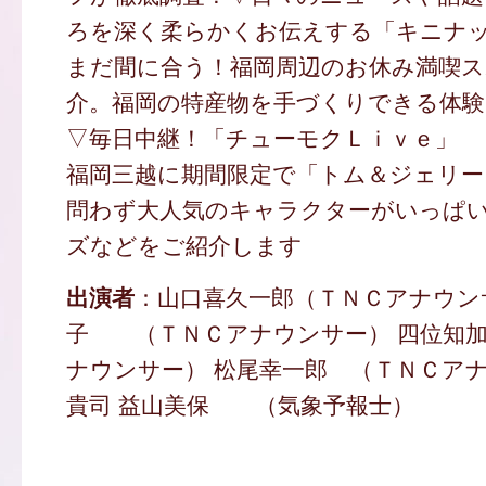
ろを深く柔らかくお伝えする「キニナ
まだ間に合う！福岡周辺のお休み満喫
介。福岡の特産物を手づくりできる体
▽毎日中継！「チューモクＬｉｖｅ」
福岡三越に期間限定で「トム＆ジェリー
問わず大人気のキャラクターがいっぱ
ズなどをご紹介します
出演者
：山口喜久一郎（ＴＮＣアナウン
子 （ＴＮＣアナウンサー） 四位知加
ナウンサー） 松尾幸一郎 （ＴＮＣアナ
貴司 益山美保 （気象予報士）