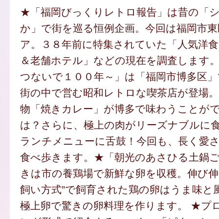
★「福岡びっくりレトロ報告」は昔の「
か」で街を巡る恒例企画。今回は福岡市東
ア。３８年前に特集されていた「人気洋食
＆老舗ホテル」などの現在を調査します
つないで１００年～」は「福岡市博多区」
街の中で営む昭和レトロな喫茶店が登場。
物「焼きカレー」が博多で味わうことが
は？さらに、極上の肉がリーズナブルに
ランチメニューに舌鼓！今回も、長く愛
食べ歩きます。★「朝光のあさひる土鍋
きは市の養鶏場で新鮮な卵を収穫。伸び伸
飼い方式”で飼育された鶏の卵はうま味と
極上卵で驚きの卵料理を作ります。 ★プ