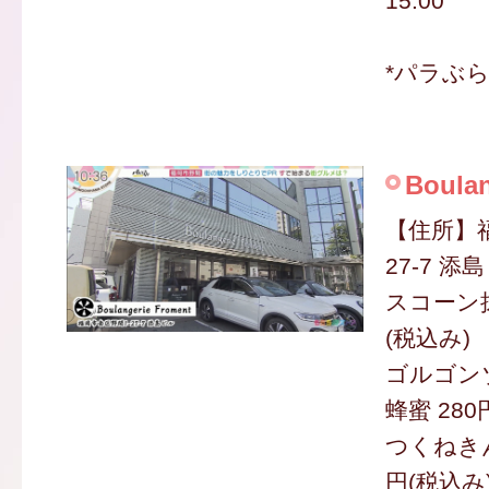
15:00
*パラぶ
Boulan
【住所】
27-7 添
スコーン抹
(税込み)
ゴルゴン
蜂蜜 280
つくねきん
円(税込み