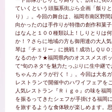
ていくという頭脳系街ぶら企画「飯り
り）」。今回の舞台は、福岡市南区野間
向かったのは手作りが特徴の創作和菓子
はなんと１００種類以上！しりとりは
か！？さらに地域の方も御用達の大人気
琴は「チェリー」に挑戦！成功しＱＵＯ
なるのか？★福岡県内のオススメスポ
て“旬のネタ”を魅力たっぷりに生中継
ちゃんカメラが行く！」。今回は大名
レストランで開催中のハワイフェアを
人気レストラン『Ｒｉｇｏ』の味を福岡
を振るってきたシェフが手掛ける福岡
を旅するような食体験が楽しめます。