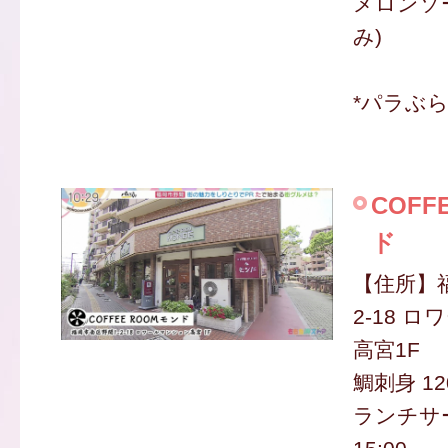
メロンソー
み)
*パラぶ
COFF
ド
【住所】
2-18 
高宮1F
鯛刺身 12
ランチサー