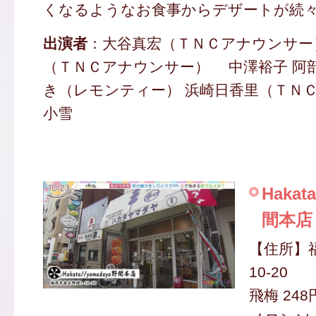
くなるようなお食事からデザートが続
出演者
：大谷真宏（ＴＮＣアナウンサー
（ＴＮＣアナウンサー） 中澤裕子 阿
き（レモンティー） 浜崎日香里（ＴＮ
小雪
Hakat
間本店
【住所】
10-20
飛梅 248