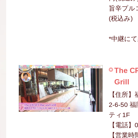
旨辛プルコ
(税込み)
*中継に
The C
Grill
【住所】
2-6-5
ティ1F
【電話】09
【営業時間】