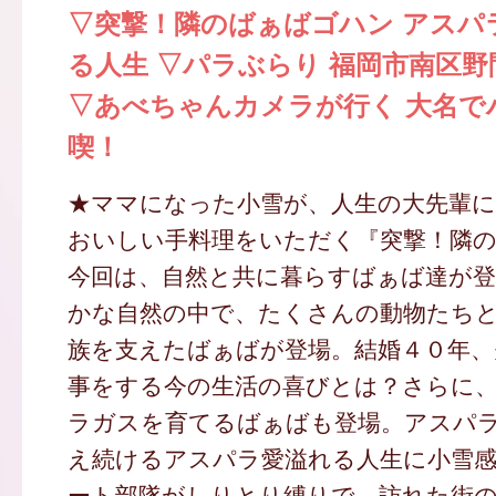
▽突撃！隣のばぁばゴハン アスパ
る人生 ▽パラぶらり 福岡市南区
▽あべちゃんカメラが行く 大名で
喫！
★ママになった小雪が、人生の大先輩
おいしい手料理をいただく『突撃！隣
今回は、自然と共に暮らすばぁば達が登
かな自然の中で、たくさんの動物たち
族を支えたばぁばが登場。結婚４０年、
事をする今の生活の喜びとは？さらに
ラガスを育てるばぁばも登場。アスパ
え続けるアスパラ愛溢れる人生に小雪
ート部隊がしりとり縛りで、訪れた街