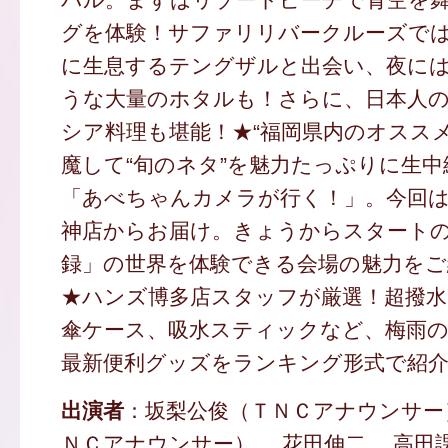
グを体験！サファリリバークルーズで
に生息するテングザルと出会い、夜に
うな大量のホタルも！さらに、日本人
シア料理も堪能！★“福岡県内のオスス
魔して“旬のネタ”を魅力たっぷりに生
「あべちゃんカメラが行く！」。今回
神店からお届け。きょうからスタート
録」の世界を体験できる会場の魅力をご
★ハンズ博多店スタッフが厳選！超撥水
傘ケース、吸水スティックなど、梅雨
最新便利グッズをランキング形式で紹
出演者
：坂梨公俊（ＴＮＣアナウンサー
ＮＣアナウンサー） 花田伸二 高