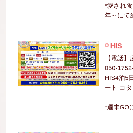
*愛され食
年～にて
HIS
【電話】
050-1752
HIS4泊
ート コ
*週末GO