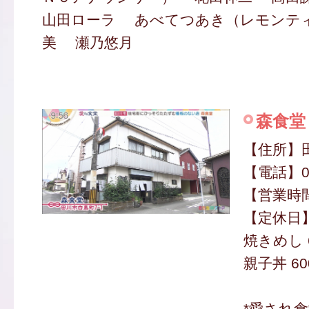
山田ローラ あべてつあき（レモンテ
美 瀬乃悠月
森食堂
【住所】田
【電話】09
【営業時間】
【定休日
焼きめし 
親子丼 60
*愛され食