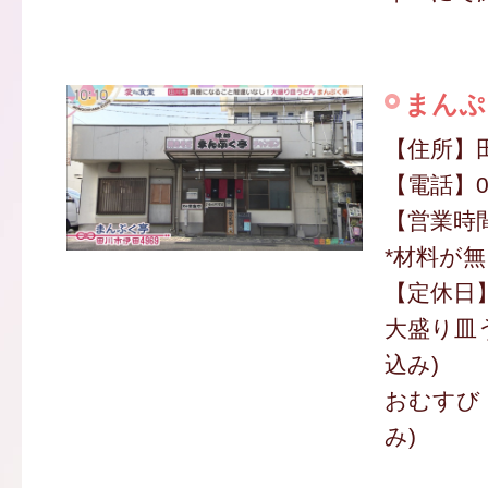
まんぷ
【住所】田
【電話】09
【営業時間】
*材料が
【定休日
大盛り皿う
込み)
おむすび 
み)