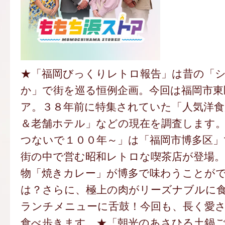
★「福岡びっくりレトロ報告」は昔の「
か」で街を巡る恒例企画。今回は福岡市東
ア。３８年前に特集されていた「人気洋食
＆老舗ホテル」などの現在を調査します
つないで１００年～」は「福岡市博多区」
街の中で営む昭和レトロな喫茶店が登場。
物「焼きカレー」が博多で味わうことが
は？さらに、極上の肉がリーズナブルに
ランチメニューに舌鼓！今回も、長く愛
食べ歩きます。★「朝光のあさひる土鍋