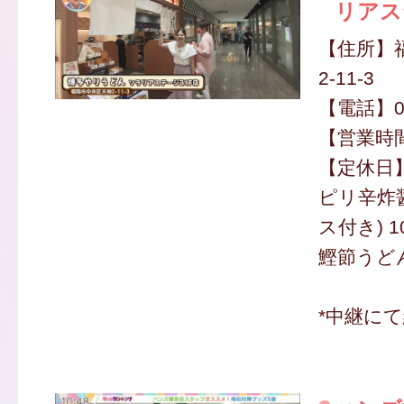
リアス
【住所】
2-11-3
【電話】09
【営業時間】
【定休日
ピリ辛炸
ス付き) 1
鰹節うどん
*中継に