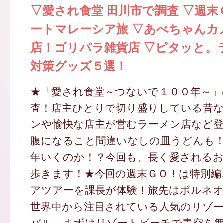
▽愛され食堂 田川市で調査 ▽週末
ートマレーシア旅 ▽あべちゃんカ
店！ゴリパラ雑貨店 ▽ピタッと。
対策グッズ５選！
★「愛され食堂～つないで１００年～」
査！店主ひとりで切り盛りしている昔
ンや愉快な店主が営むラーメン店など
腹になること間違いなしの皿うどんも
年いくのか！？今回も、長く愛される
歩きます！★今回の週末ＧＯ！は特別編
アツアーを課長が体験！旅先はボルネ
世界中から注目されている人気のリゾ
バル。まずはリゾートビーチで青空を