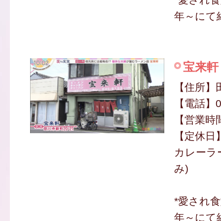
年～にて
宝来軒
【住所】田
【電話】09
【営業時間】
【定休日
カレーラー
み)
*愛され食
年～にて