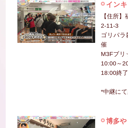
インキ
【住所】
2-11-3
ゴリパラ雑
催
M3Fブ
10:00～2
18:00終
*中継に
博多や