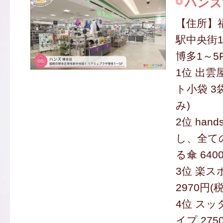
ハンズ
【住所】
駅中央街1
博多1～5
1位 出
ト小袋 3袋
み)
2位 han
し、全て
る傘 640
3位 楽ス
2970円(
4位 ス
イプ 275