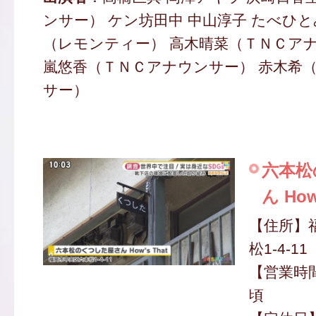
ンサー） ケン坊田中 中山淳子 たべひ
（レモンティー） 高木晴菜（ＴＮＣアナ
嵐悠香（ＴＮＣアナウンサー） 赤木希
サー）
六本松
ん How
【住所】
松1-4-11
【営業時間】
頃