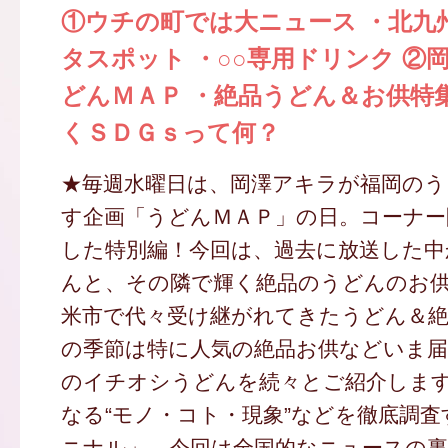
①ウチの町では大ニュース ・北九
タスポット ・○○専用ドリンク ②
どんＭＡＰ ・絶品うどん＆お供特
くＳＤＧｓって何？
★毎週水曜日は、岡澤アキラが福岡のう
す企画「うどんＭＡＰ」の日。コーナー
した特別編！今回は、過去に放送した中
んと、その隣で輝く絶品のうどんのお
米市で代々受け継がれてきたうどん＆
の季節は特に人気の絶品お供などいま届
のイチオシうどんを続々とご紹介しま
なる“モノ・コト・現象”などを徹底調
ニナル」。今回は全国的なニュースの