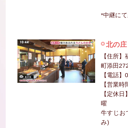
*中継に
北の庄
【住所】
町添田272
【電話】09
【営業時間】
【定休日
曜
牛すじおで
み)