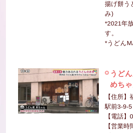
揚げ餅うど
み)
*2021
す。
*うどんM
うどん
めちゃ
【住所】
駅前3-9-5
【電話】09
【営業時間】