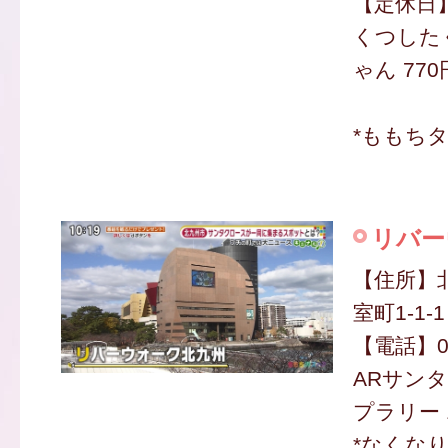
【定休日
くつした
ゃん 770
*ももち
リバー
【住所】
室町1-1-1
【電話】09
ARサン
プラリー 
*なくな