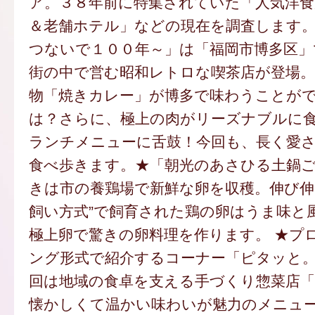
ア。３８年前に特集されていた「人気洋食
＆老舗ホテル」などの現在を調査します
つないで１００年～」は「福岡市博多区」
街の中で営む昭和レトロな喫茶店が登場。
物「焼きカレー」が博多で味わうことが
は？さらに、極上の肉がリーズナブルに
ランチメニューに舌鼓！今回も、長く愛
食べ歩きます。★「朝光のあさひる土鍋
きは市の養鶏場で新鮮な卵を収穫。伸び伸
飼い方式”で飼育された鶏の卵はうま味と
極上卵で驚きの卵料理を作ります。 ★プ
ング形式で紹介するコーナー「ピタッと
回は地域の食卓を支える手づくり惣菜店
懐かしくて温かい味わいが魅力のメニュ