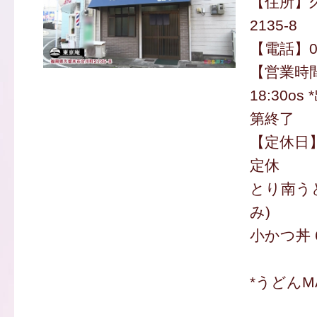
【住所】
2135-8
【電話】09
【営業時間
18:30o
第終了
【定休日
定休
とり南うど
み)
小かつ丼 
*うどんM