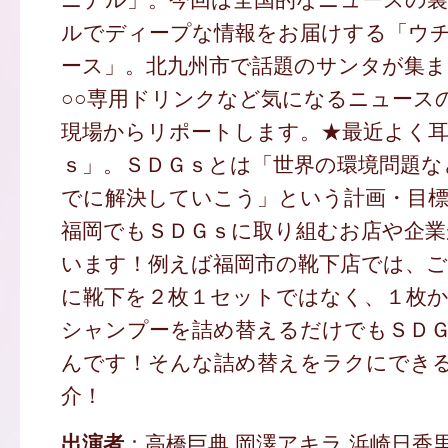
ルでディープな情報をお届けする「ウ
ース」。北九州市で話題のサンタが集
○○専用ドリンクなど気になるニュース
現場からリポートします。★最近よく
ｓ」。ＳＤＧｓとは「世界の環境問題な
でに解決していこう」という計画・目
福岡でもＳＤＧｓに取り組むお店や企業
います！例えば福岡市の靴下店では、
に靴下を２枚１セットではなく、１枚
シャンプーを詰め替えるだけでもＳＤ
んです！そんな詰め替えをラクにでき
介！
出演者
：高橋巨典 岡澤アキラ 浜崎日香