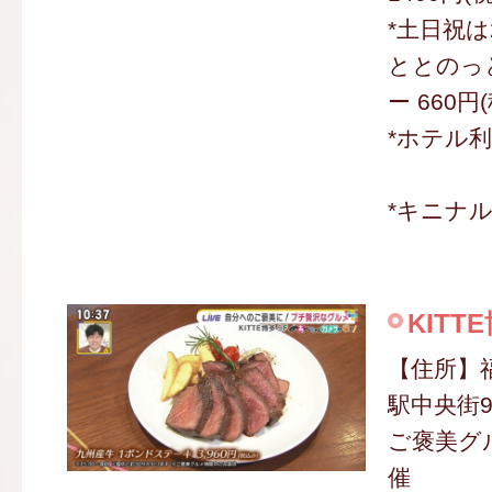
*土日祝は
ととのっ
ー 660円
*ホテル
*キニナ
KITT
【住所】
駅中央街9
ご褒美グル
催