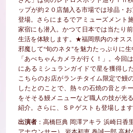
ップが約２０店舗入る市場では珍品・お
登場。さらにまるでアミューズメント
家宿にも潜入。かつて日本では当たり
生活を体験します。★福岡県内のオス
邪魔して“旬のネタ”を魅力たっぷりに
「あべちゃんカメラが行く！」。今回は
にあるミシュランガイドで星を獲得し
こちらのお店がランチタイム限定で鰻
したとのことで、熱々の石焼の音とチ
をそそる鰻メニューなど職人の技が光
紹介。さらに、ＳＰゲストも登場しま
出演者
：高橋巨典 岡澤アキラ 浜崎日香
アナウンサー） 岩本初恵 巻誠一郎 高村