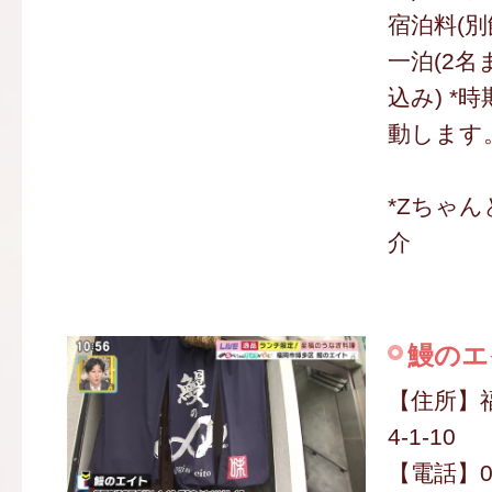
宿泊料(
一泊(2名ま
込み) *
動します
*Zちゃ
介
鰻のエ
【住所】
4-1-10
【電話】09