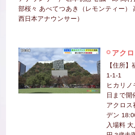
部桜々 あべてつあき（レモンティー）
西日本アナウンサー）
アクロ
【住所】
1-1-1
ヒカリノモ
日まで開
アクロス
デン 18:0
入場料 大人
円 3歳未