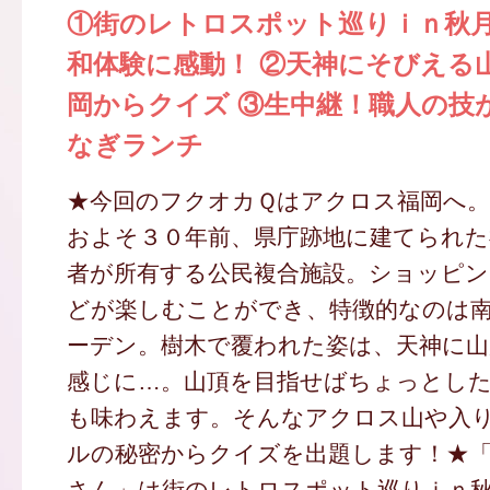
①街のレトロスポット巡りｉｎ秋月
和体験に感動！ ②天神にそびえる
岡からクイズ ③生中継！職人の技
なぎランチ
★今回のフクオカＱはアクロス福岡へ
およそ３０年前、県庁跡地に建てられた
者が所有する公民複合施設。ショッピ
どが楽しむことができ、特徴的なのは
ーデン。樹木で覆われた姿は、天神に
感じに…。山頂を目指せばちょっとし
も味わえます。そんなアクロス山や入
ルの秘密からクイズを出題します！★
さん」は街のレトロスポット巡りｉｎ