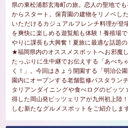
県の東松浦郡玄海町の旅。恋人の聖地でも
からスタート。保育園の建物をリノベし
いただけるカジュアルフレンチ料理が登
を爽快に楽しめる遊覧船も体験！養殖場
やりに課長も大興奮！夏旅に最適な話題
★福岡県内のオススメスポットへお邪魔し
たっぷりに生中継でお伝えする「あべち
く！」。今回はきょう開園する「明治公園
園内にオープンする老舗監修パスタラン
タリアンダイニングや食べログのピッツ
得した岡山発ピッツェリアが九州初上陸
しむ新たなグルメスポットをご紹介しま