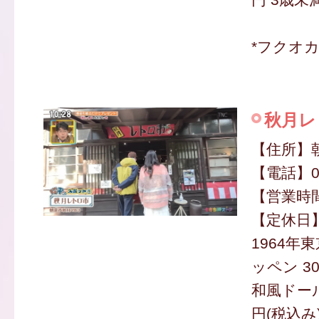
*フクオ
秋月レ
【住所】朝
【電話】09
【営業時間】
【定休日
1964年
ッペン 3
和風ドール
円(税込み