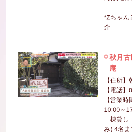
*Zちゃ
介
秋月古
庵
【住所】朝
【電話】01
【営業時
10:00～
一棟貸し一
み) 4名