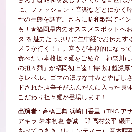
に、ファッション・音楽などとにかく
性の生態を調査。さらに昭和歌謡でイ
も！★福岡県内のオススメスポットへお
タ”を魅力たっぷりに生中継でお伝えす
メラが行く！」。寒さが本格的になっ
食べたい本格担々麺をご紹介！神奈川に
の担々麺」が福岡初上陸！特徴は超濃厚
さレベル。ゴマの濃厚な甘みと香ばし
ドされた唐辛子がふんだんに入った身
こだわり担々麺が登場します！
出演者
：高橋巨典 浜崎日香里（TNC ア
アキラ 岩本初恵 巻誠一郎 高村公平 磯
あべてつあき（レモンティー） 高木晴菜