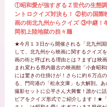
①昭和愛が強すぎるＺ世代の生態調
ントロクイズ対決も！ ②初の国際
画の街北九州からクイズ ③中継！
岡初上陸地獄の担々麺
★今月１３日から開催される「北九州国
して、北九州から映画に関するクイズを
画の街と呼ばれる理由とは？まずは映
まれ変わる県内最古の映画館「小倉昭和
には驚きの仕掛けが！さらに約６万点の
る、門司港の「松永文庫」も大解剖。あ
撮影セットに公平さん大興奮！誰かに
ビアをクイズ形式でご紹介します！★「
さん」は昭和を愛しすぎているZ 世代