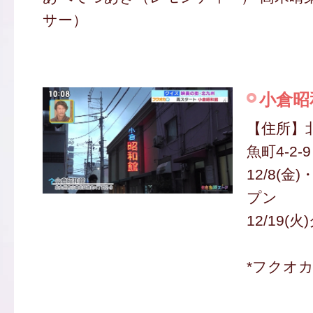
サー）
小倉昭
【住所】
魚町4-2-9
12/8(金
プン
12/19
*フクオ