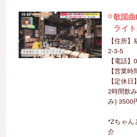
歌謡曲
ライト
【住所】
2-3-5
【電話】09
【営業時間】
【定休日
2時間飲
み) 350
*Zちゃ
介