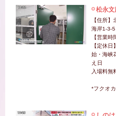
松永文
【住所】
海岸1-3-5
【営業時間】
【定休日
始・海峡
え日
入場料無
*フクオ
しのは