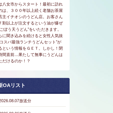
は八女市からスタート！最初に訪れ
のは、３００年以上続く老舗お茶屋
店主イチオシのうどん店。お客さん
７割以上が注文するという油が爆ぜ
“ごぼう天うどん”をいただきます。
らに聞き込みを続けると女性人気抜
“コスパ最強ランチうどんセット”が
るという情報をＧＥＴ。しかし！閉
時間直前…果たして無事にうどんは
ただけるのか！？
新OAリスト
2026.08.07放送分