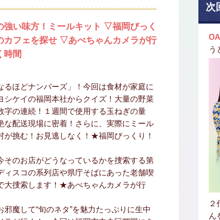
次
の強い味方！ミールキット ▽福岡びっく
OA
のカフェを探せ ▽あべちゃんカメラが行
う
く時間
なるほどナンバーズ」！今回は食材が家庭に
ヨシケイの福岡本社からクイズ！大量の野菜
数字の連続！１週間で使用する玉ねぎの量
絶な配送現場に密着！さらに、実際にミール
村が挑む！お見逃しなく！★福岡びっくり！
今そのお店がどうなっているかを捜索する第
ディスコの系列店や県庁そばにあった老舗喫
で大捜索します！★あべちゃんカメラが行
２
邪魔して“旬のネタ”を魅力たっぷりに生中
ん