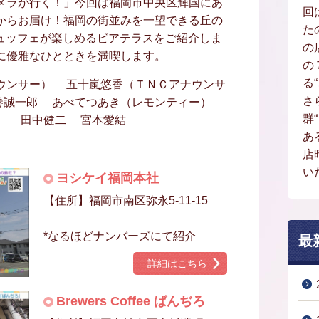
メラが行く！」今回は福岡市中央区輝国にあ
回
からお届け！福岡の街並みを一望できる丘の
た
ュッフェが楽しめるビアテラスをご紹介しま
の
に優雅なひとときを満喫します。
の
る
ウンサー） 五十嵐悠香（ＴＮＣアナウンサ
さ
巻誠一郎 あべてつあき（レモンティー）
群
） 田中健二 宮本愛結
あ
店
い
ヨシケイ福岡本社
【住所】福岡市南区弥永5-11-15
*なるほどナンバーズにて紹介
最
詳細はこちら
Brewers Coffee ばんぢろ