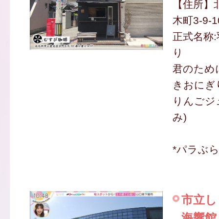
【住所】
木町3-9-
正式名称
り
君のため
きおにぎり
りんごジュ
み)
*パラぶ
市立し
海響館