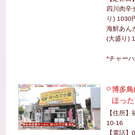
四川肉辛
り) 103
海鮮あん
(大盛り) 
*チャー
博多鳥
ほった
【住所】
10-16
【電話】09