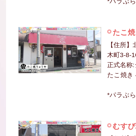
*パラぶ
たこ焼
【住所】
木町3-8-1
正式名称
たこ焼き 
*パラぶ
むすび