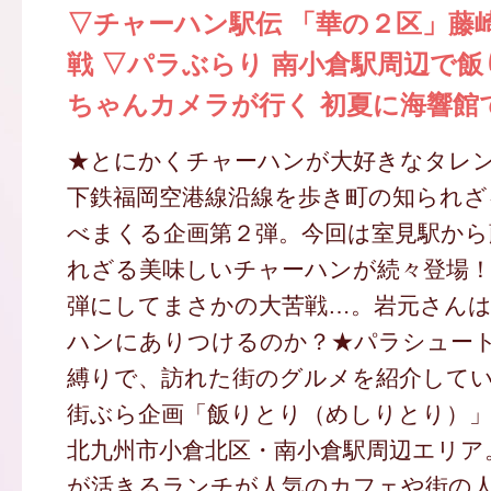
▽チャーハン駅伝 「華の２区」藤
戦 ▽パラぶらり 南小倉駅周辺で飯
ちゃんカメラが行く 初夏に海響館
★とにかくチャーハンが大好きなタレ
下鉄福岡空港線沿線を歩き町の知られざ
べまくる企画第２弾。今回は室見駅から
れざる美味しいチャーハンが続々登場
弾にしてまさかの大苦戦…。岩元さん
ハンにありつけるのか？★パラシュー
縛りで、訪れた街のグルメを紹介して
街ぶら企画「飯りとり（めしりとり）」
北九州市小倉北区・南小倉駅周辺エリア
が活きるランチが人気のカフェや街の