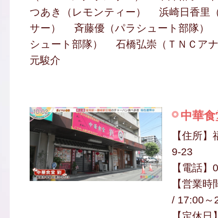
つあき（レモンティー） 浜崎日香里
サー） 斉藤優（パラシュート部隊）
シュート部隊） 石橋弘崇（ＴＮＣア
元駿介
中華食
【住所】
9-23
【電話】09
【営業時間】
/ 17:00～
【定休日