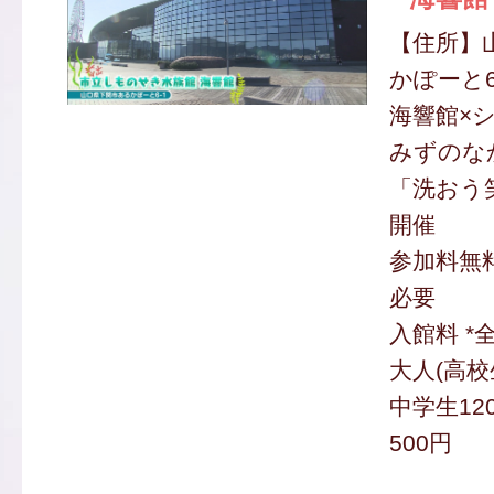
【住所】
かぽーと6
海響館×
みずのな
「洗おう笑
開催
参加料無料
必要
入館料 *
大人(高校
中学生12
500円