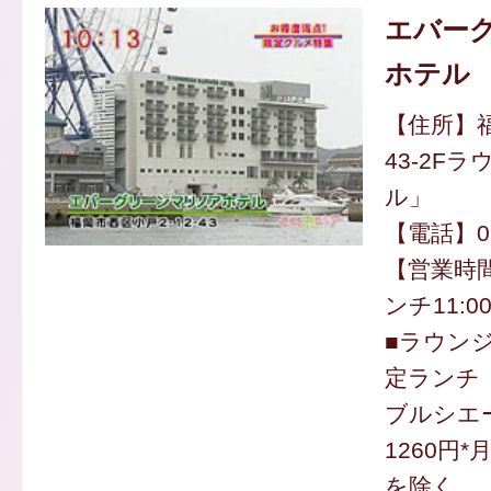
エバー
ホテル
【住所】福
43-2F
ル」
【電話】092
【営業時間】
ンチ11:0
■ラウン
定ランチ
ブルシエ
1260円
を除く