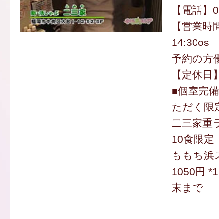
【電話】092
【営業時間
14:30os 
予約の方
【定休日
■個室完備
ただく限
二三家重ラ
10食限定
ももち浜
1050円 
末まで