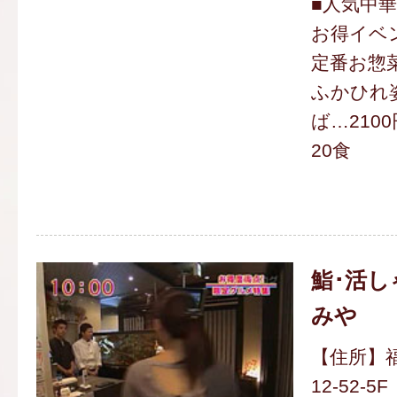
■人気中華
お得イベ
定番お惣菜
ふかひれ
ば…210
20食
鮨･活し
みや
【住所】福
12-52-5F