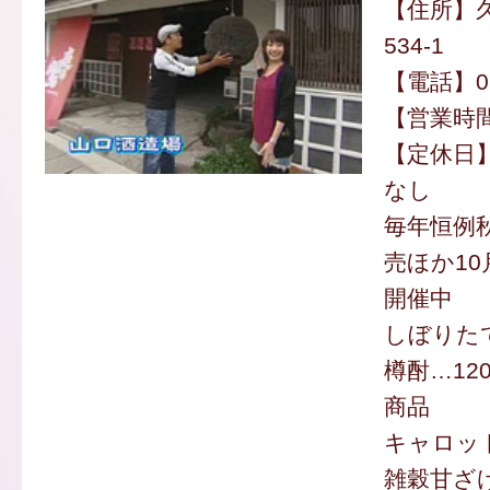
【住所】
534-1
【電話】094
【営業時間】
【定休日
なし
毎年恒例
売ほか10
開催中
しぼりたて
樽酎…12
商品
キャロット
雑穀甘ざけ