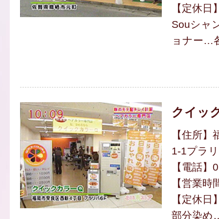
【定休日
Souシャ
ョナー…各
クイッ
【住所】福
1-1プラリ
【電話】092
【営業時間】
【定休日
部分染め…