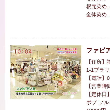
根元染め…
全体染め…
ファビ
【住所】福
1-1プラリ
【電話】092
【営業時間】
【定休日
ボブ フル