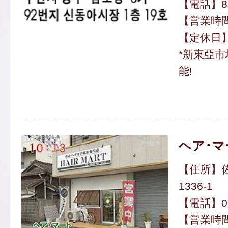
【電話】82-
【営業時間】
【定休日】
*新東亞
能!
ヘア･マ
【住所】
1336-1
【電話】094
【営業時間】