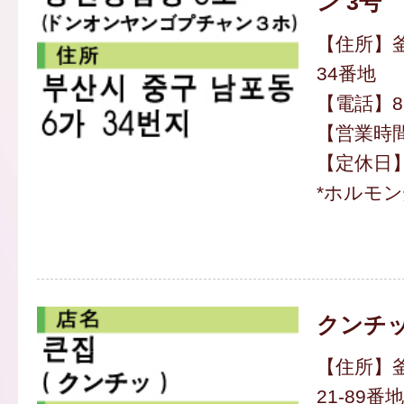
ン 3号
【住所】
34番地
【電話】82-
【営業時間】
【定休日】
*ホルモ
クンチ
【住所】
21-89番地