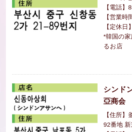
【電話】82-
【営業時間】
【定休日
*韓国の
るお店
シンド
亞商会
【住所】
92番地 