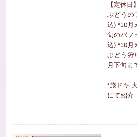
【定休日
ぶどうのフ
込) *1
旬のパフェ
込) *1
ぶどう狩り 
月下旬ま
*旅ドキ 
にて紹介