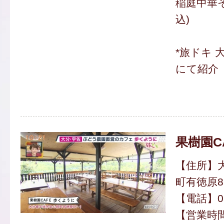
稲庭中華そ
込)
*旅ドキ 
にて紹介
果樹園C
【住所】
町有徳原87
【電話】080
【営業時間】