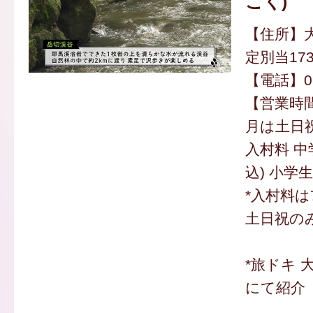
こく)
【住所】
定別当173
【電話】097
【営業時間】
月は土日
入村料 中
込) 小学生
*入村料は
土日祝の
*旅ドキ 
にて紹介