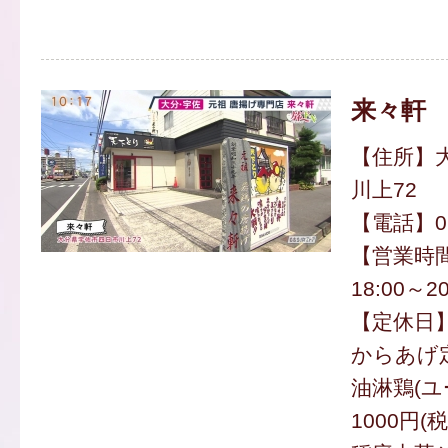
来々軒
【住所】
川上72
【電話】097
【営業時間
18:00～20
【定休日
からあげ定
油淋鶏(ユ
1000円(