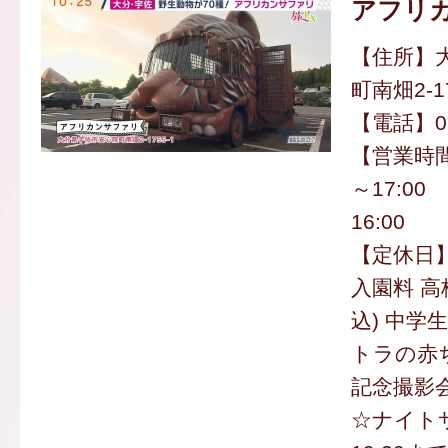
アフリ
【住所】
町南畑2-17
【電話】097
【営業時間】
～17:00 
16:00
【定休日
入園料 高
込) 中学生
トラの赤
記念撮影会
☆ナイト