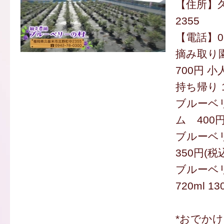
【住所】
2355
【電話】094
摘み取り園
700円 小
持ち帰り 1
ブルーベ
ム 400円
ブルーベ
350円(税
ブルーベ
720ml 
*おでか