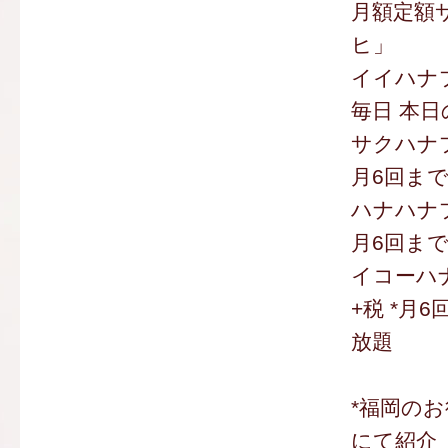
月額定額
ヒ」
イイハナプ
毎日 本日
サクハナプ
月6回まで
ハナハナプ
月6回まで
イコーハナ
+税 *月
放題
*福岡の
にて紹介