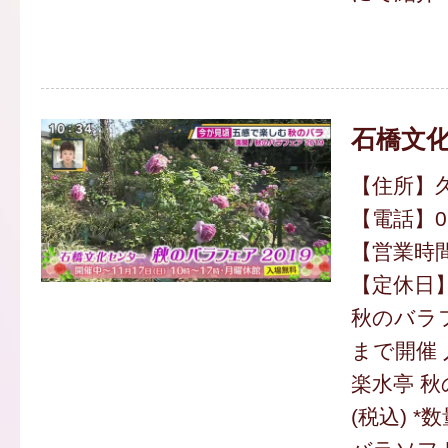
石橋文
【住所】久
【電話】094
【営業時間】
【定休日
秋のバラフェ
まで開催
楽水亭 秋
(税込) *