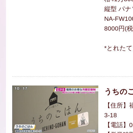
縦型 パナ
NA-FW1
8000円(
*とれた
うちの
【住所】福
3-18
【電話】092