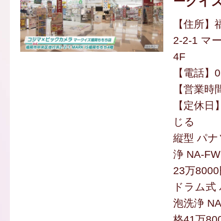
ークイ
【住所】
2-2-1
4F
【電話】092
【営業時間】
【定休日】
じる
縦型 パナ
浄 NA-F
23万800
ドラム式
泡洗浄 NA
格41万80