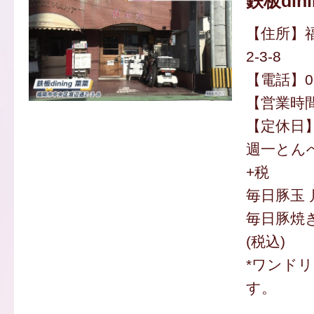
鉄板din
【住所】
2-3-8
【電話】092
【営業時間】
【定休日
週一とんぺ
+税
毎日豚玉 月
毎日豚焼き
(税込)
*ワンド
す。