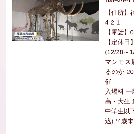
【住所】
4-2-1
【電話】092
【定休日
(12/28～1
マンモス
るのか 2
催
入場料 一般
高・大生 1
中学生以下
込) *4