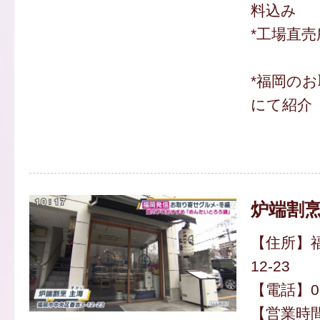
料込み
*工場直
*福岡の
にて紹介
炉端割烹
【住所】福
12-23
【電話】092
【営業時間】