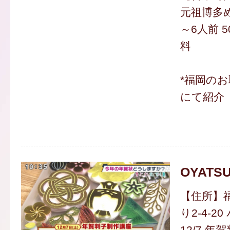
元祖博多
～6人前 5
料
*福岡の
にて紹介
OYATS
【住所】
り2-4-2
12/7 