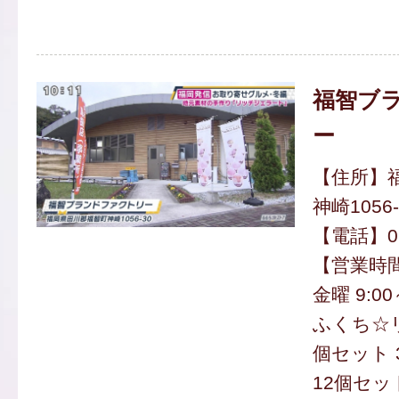
福智ブ
ー
【住所】
神崎1056-
【電話】094
【営業時
金曜 9:00
ふくち☆
個セット 3
12個セット