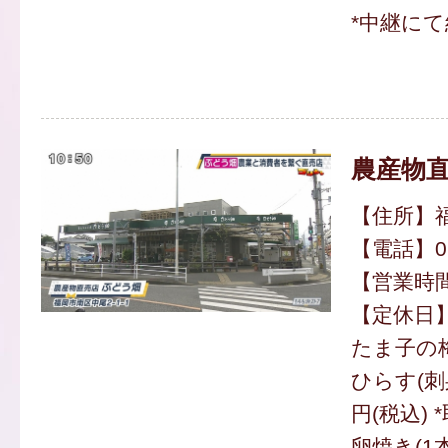
*中継にて
農産物直
【住所】福
【電話】092
【営業時間】
【定休日
たま子の梅
ひらす(刺身
円(税込)
卵焼き(1本