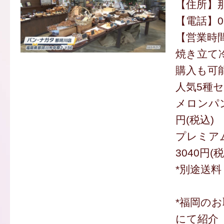
【住所】那
【電話】092
【営業時間】
焼き立て冷
購入も可
人気5種セッ
メロンパン
円(税込)
プレミア
3040円(
*別途送料
*福岡の
にて紹介