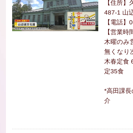
【住所】
487-1 
【電話】094
【営業時
木曜のみ営業 
無くなり
木春定食 6
定35食
*高田課
介