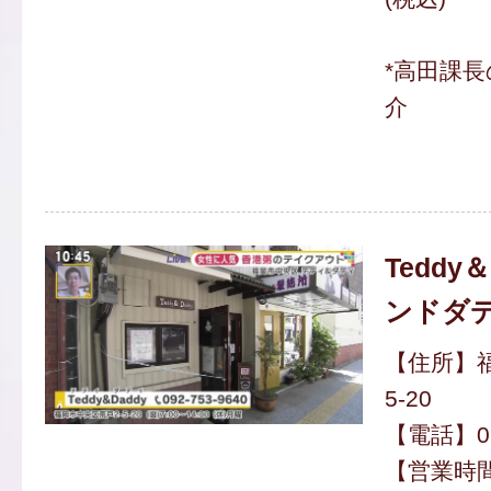
*高田課
介
Teddy
ンドダデ
【住所】福
5-20
【電話】092
【営業時間】