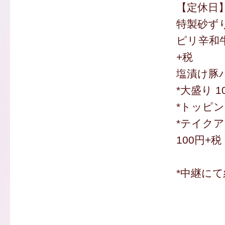
【定休日
特製砂ずり
ピリ辛和牛
+税
塩漬け豚バ
*大盛り 1
*トッピン
*テイク
100円+税
*中継にて