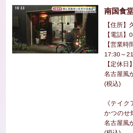
南国食
【住所】久
【電話】094
【営業時間】
17:30～
【定休日
名古屋風か
(税込)
《テイク
かつのせ焼
名古屋風か
(税込)