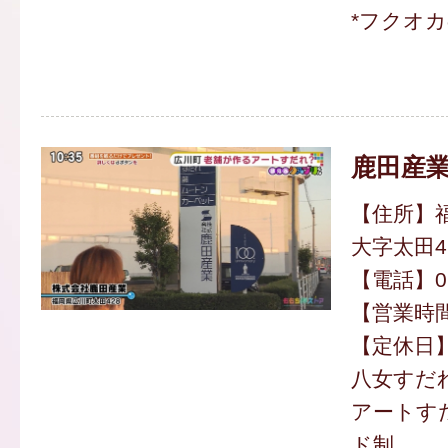
*フクオ
鹿田産
【住所】
大字太田4
【電話】094
【営業時間】
【定休日
八女すだ
アートす
ド制