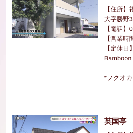
【住所】
大字勝野37
【電話】094
【営業時間】
【定休日
Bamboon
*フクオ
英国亭