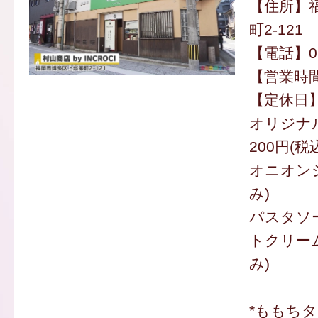
【住所】
町2-121
【電話】092
【営業時間】
【定休日
オリジナル
200円(税
オニオンジ
み)
パスタソ
トクリーム
み)
*ももち