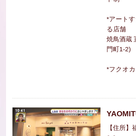
*アート
る店舗
焼鳥酒蔵 
門町1-2)
*フクオ
YAOMIT
【住所】福