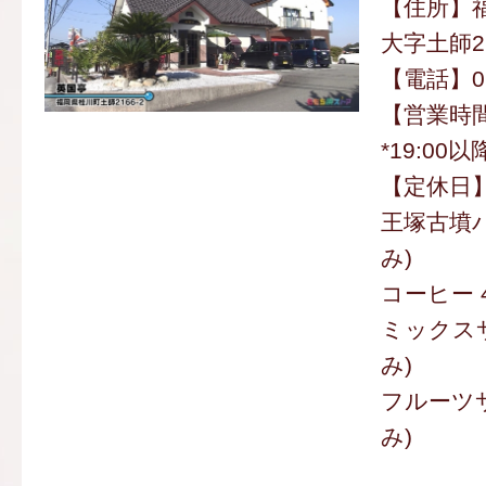
【住所】
大字土師21
【電話】094
【営業時間】
*19:0
【定休日
王塚古墳バ
み)
コーヒー 
ミックスサ
み)
フルーツサ
み)