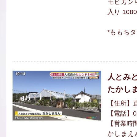
モヒカンら
入り 108
*ももち
人とみ
たかし
【住所】直
【電話】094
【営業時間】
かしまえんC