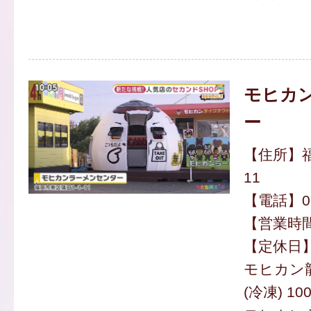
モヒカ
ー
【住所】福
11
【電話】092
【営業時間】
【定休日
モヒカン龍
(冷凍) 1