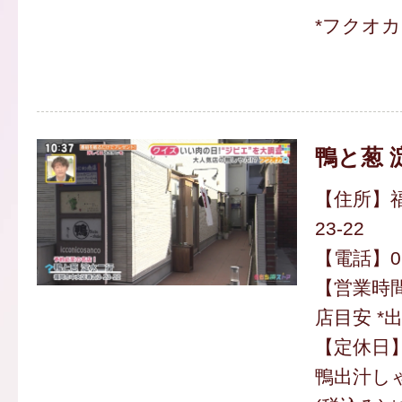
*フクオ
鴨と葱 
【住所】福
23-22
【電話】092
【営業時間】
店目安 *
【定休日
鴨出汁しゃ