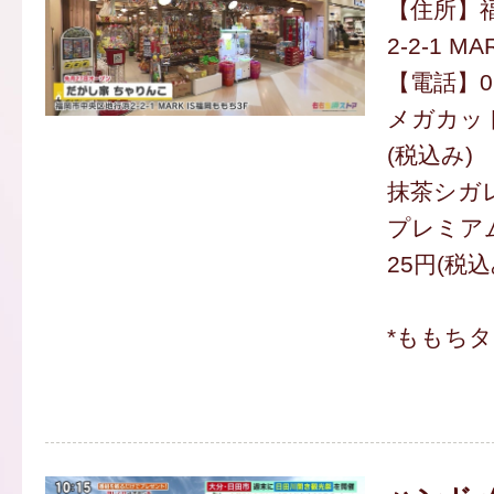
【住所】
2-2-1 M
【電話】092
メガカット
(税込み)
抹茶シガレ
プレミア
25円(税込
*ももち