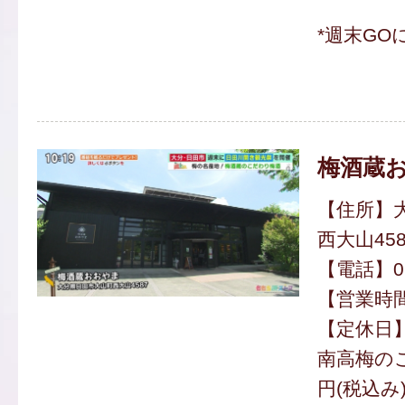
*週末GO
梅酒蔵
【住所】
西大山458
【電話】097
【営業時間】
【定休日
南高梅のこ
円(税込み