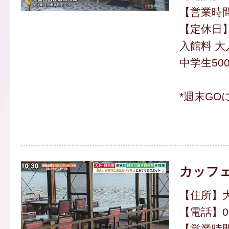
【営業時間】
【定休日
入館料 大人
中学生50
*週末GO
カッフ
【住所】大
【電話】097
【営業時間】