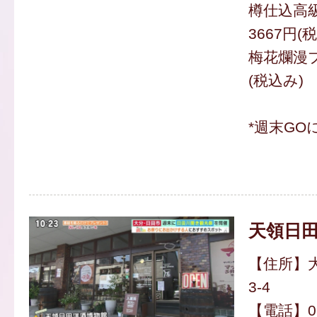
樽仕込高
3667円(
梅花爛漫プ
(税込み)
*週末GO
天領日
【住所】
3-4
【電話】097