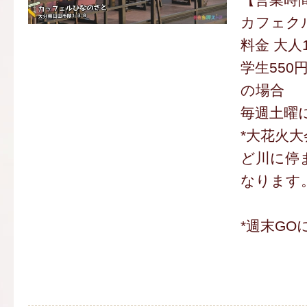
カフェク
料金 大人1
学生550
の場合
毎週土曜
*大花火
ど川に停
なります
*週末GO