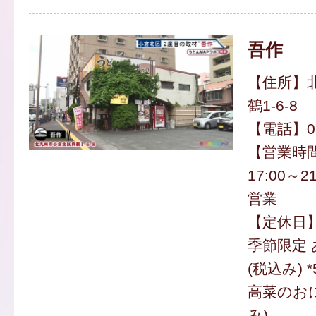
吾作
【住所】
鶴1-6-8
【電話】093
【営業時間】
17:00～
営業
【定休日
季節限定 
(税込み)
高菜のおに
み)