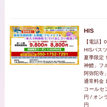
HIS
【電話】050
HISバス
夏季限定
神鱧」フ
阿弥陀寺
通常料金 1
コールセン
円 / オ
円