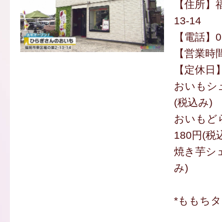
【住所】福
13-14
【電話】092
【営業時間】
【定休日
おいもシュ
(税込み)
おいもど
180円(税
焼き芋シェ
み)
*ももち