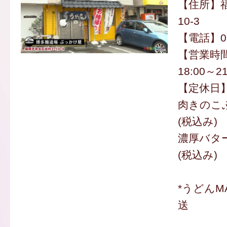
【住所】福
10-3
【電話】092
【営業時間】
18:00～21
【定休日
肉きのこぶ
(税込み)
濃厚バター
(税込み)
*うどんM
送