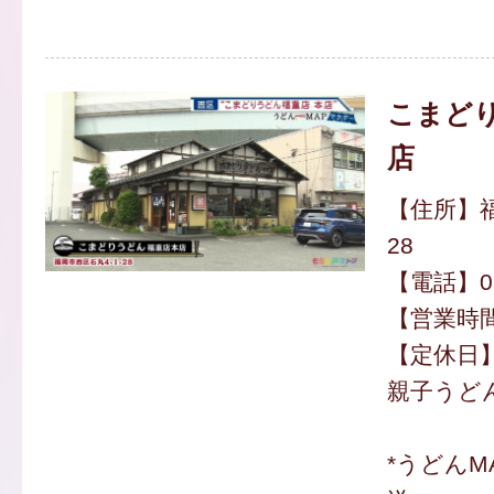
こまど
店
【住所】福
28
【電話】092
【営業時間】
【定休日】
親子うどん
*うどんM