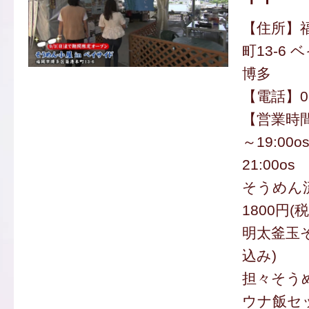
【住所】
町13-6
博多
【電話】092
【営業時間
～19:00
21:00os
そうめん
1800円(
明太釜玉そ
込み)
担々そうめ
ウナ飯セッ