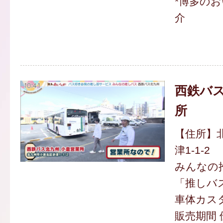
*博多の
介
西鉄バス
所
【住所】
津1-1-2
みんなの
「推しバ
車体カス
販売期間 