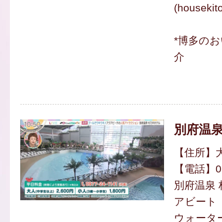
(housekit
*博多の
介
別府温泉
【住所】
【電話】097
別府温泉 
アビート
ウォーター