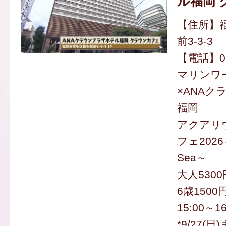
ル福岡 
【住所】
前3-3-3
【電話】092
マリンワ
×ANA
福岡
アクアリ
フェ2026～F
Sea～
大人5300
6歳150
15:00～1
*9/27(