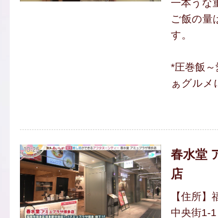
一本うな重3
ご飯の量
す。
*圧巻飯
ぁグルメ
春水堂 
店
【住所】
中央街1-