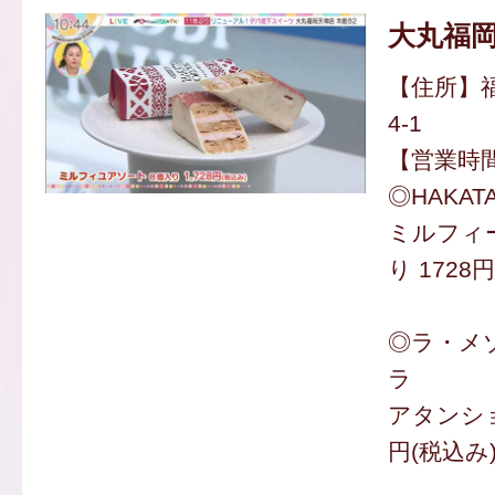
大丸福
【住所】福
4-1
【営業時間】
◎HAKATA
ミルフィ
り 1728
◎ラ・メ
ラ
アタンショ
円(税込み