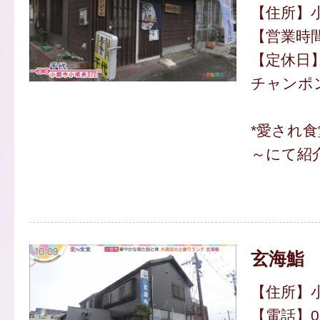
【住所】小
【営業時間】
【定休日
チャンポン
*愛され食
～にて紹
玄海鮨
【住所】小
【電話】094