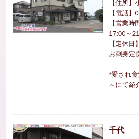
【住所】小
【電話】094
【営業時間】
17:00～21
【定休日
お刺身定食 
*愛され食
～にて紹
千代