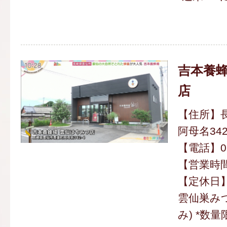
吉本養蜂
店
【住所】
阿母名342
【電話】095
【営業時間】
【定休日
雲仙巣みつ
み) *数量