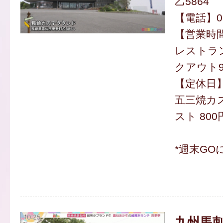
乙5864
【電話】095
【営業時間】
レストラン1
クアウト9:
【定休日
五三焼カ
スト 800
*週末GO
九州馬刺