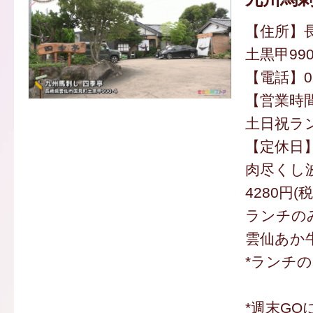
【住所】
土黒甲990
【電話】050
【営業時間】
土日祝ランチ
【定休日
肉尽くし
4280円(
ランチの
雲仙あか牛
*ランチ
*週末GO