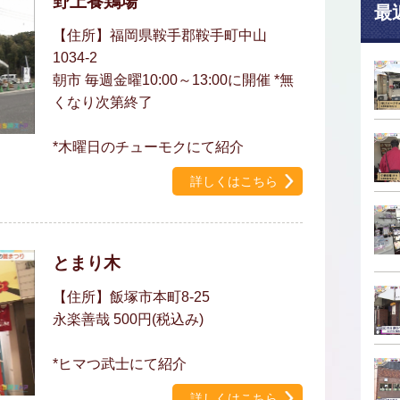
野上養鶏場
最
【住所】福岡県鞍手郡鞍手町中山
1034-2
朝市 毎週金曜10:00～13:00に開催 *無
くなり次第終了
*木曜日のチューモクにて紹介
詳しくはこちら
とまり木
【住所】飯塚市本町8-25
永楽善哉 500円(税込み)
*ヒマつ武士にて紹介
詳しくはこちら