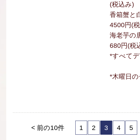
(税込み)
香箱蟹と
4500円(
海老芋の
680円(税
*すべて
*木曜日
< 前の10件
1
2
3
4
5