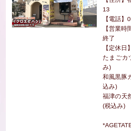
13
【電話】070
【営業時間
終了
【定休日
たまごカツ
み)
和風黒豚カ
込み)
福津の天然
(税込み)
*AGETA