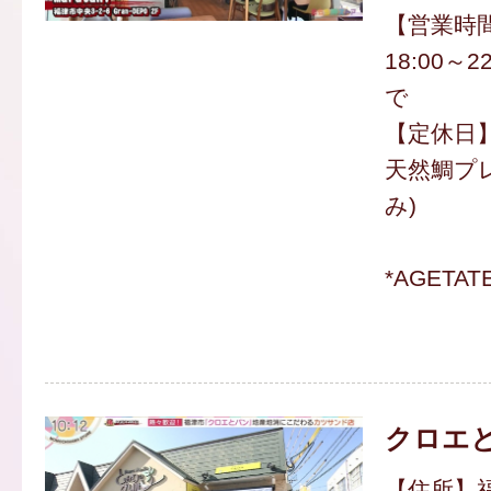
【営業時間】
18:00～2
で
【定休日
天然鯛プレ
み)
*AGETA
クロエ
【住所】福