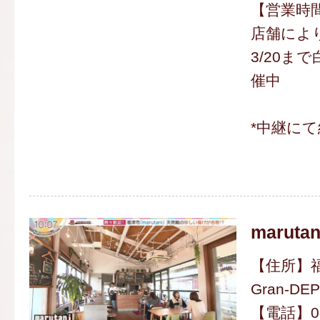
【営業時間】
店舗によ
3/20ま
催中
*中継にて
marutan
【住所】福
Gran-DEP
【電話】094