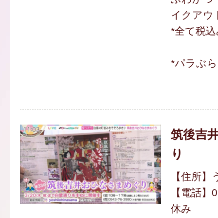
イクアウト
*全て税込
*パラぶ
筑後吉
り
【住所】
【電話】094
休み