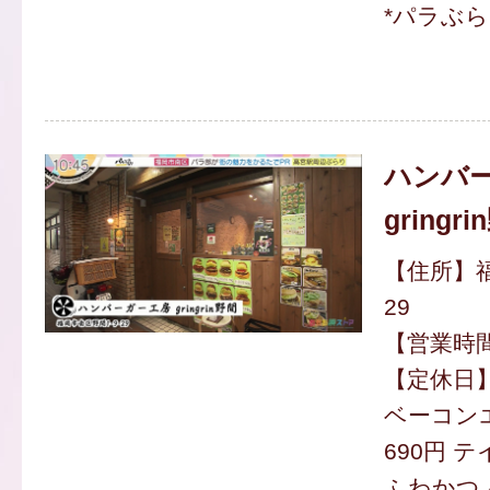
*パラぶ
ハンバ
gringr
【住所】福
29
【営業時間】
【定休日
ベーコン
690円 
ふわかつ 