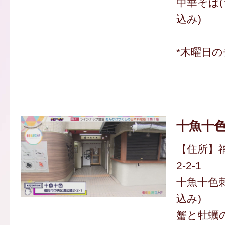
中華そば(
込み)
*木曜日
十魚十
【住所】
2-2-1
十魚十色刺
込み)
蟹と牡蠣の